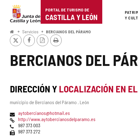
Portal
Saltar al contenido
PORTAL DE TURISMO DE
Superi
PATRI
de
CASTILLA Y LEÓN
Y CUL
Turismo
Inicio
Servicios
BERCIANOS DEL PÁRAMO
X
Facebook
Versión
Imprimir
de
PDF
Castilla
BERCIANOS DEL PÁ
y
León
DIRECCIÓN Y
LOCALIZACIÓN EN E
Dirección
municipio de Bercianos del Páramo .
León
postal
Dirección
aytobercianos@hotmail.es
de
Página
http://www.aytobercianosdelparamo.es
correo
Web
Teléfonos
987 373 003
electrónico
Fax
987 373 272