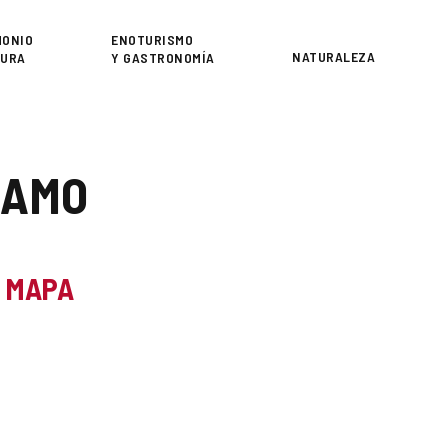
or
MONIO
ENOTURISMO
NATURALEZA
TURA
Y GASTRONOMÍA
RAMO
L MAPA