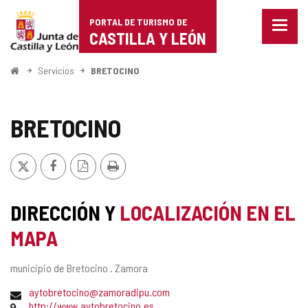
Portal
Saltar al contenido
PORTAL DE TURISMO DE
Menu
de
CASTILLA Y LEÓN
cerra
Mostr
Turismo
opcio
Inicio
Servicios
BRETOCINO
de
de
naveg
Castilla
BRETOCINO
y
X
Facebook
Versión
Imprimir
León
PDF
DIRECCIÓN Y
LOCALIZACIÓN EN EL
MAPA
Dirección
municipio de Bretocino .
Zamora
postal
Dirección
aytobretocino@zamoradipu.com
de
Página
http://www.aytobretocino.es