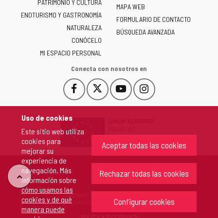
PATRIMONIO Y CULTURA
de
MAPA WEB
ENOTURISMO Y GASTRONOMÍA
Castilla
FORMULARIO DE CONTACTO
NATURALEZA
y
BÚSQUEDA AVANZADA
León
CONÓCELO
-
MI ESPACIO PERSONAL
Conecta con nosotros en
Facebook
X
YouTube
Instagram
Este
Este
Este
Este
enlace
enlace
enlace
enlace
se
se
se
se
Uso de cookies
abrirá
abrirá
abrirá
abrirá
Este sitio web utiliza
en
en
en
en
cookies para
una
una
una
una
Aceptar todas las cookies
mejorar su
ventana
ventana
ventana
ventana
experiencia de
nueva.
nueva.
nueva.
nueva.
navegación. Más
Rechazar todas las cookies
"Volver
información sobre
cómo usamos las
Copyright 2026 - Junta de Castilla y León
cookies y de qué
arriba"
Configurar cookies
Todos los derechos reservados.
manera puede
POLÍTICA DE COOKIES