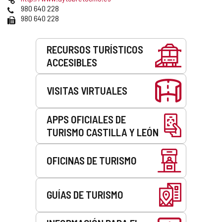
correo
Web
Teléfonos
980 640 228
electrónico
Fax
980 640 228
Servicios
RECURSOS TURÍSTICOS
ACCESIBLES
VISITAS VIRTUALES
APPS OFICIALES DE
TURISMO CASTILLA Y LEÓN
OFICINAS DE TURISMO
GUÍAS DE TURISMO