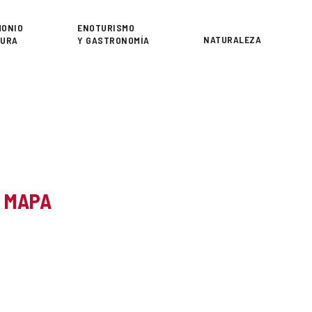
or
MONIO
ENOTURISMO
NATURALEZA
TURA
Y GASTRONOMÍA
L MAPA