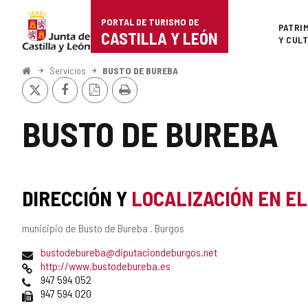
Portal
Saltar al contenido
PORTAL DE TURISMO DE
Superi
PATRI
de
CASTILLA Y LEÓN
Y CUL
Turismo
Inicio
Servicios
BUSTO DE BUREBA
X
Facebook
Versión
Imprimir
de
PDF
Castilla
BUSTO DE BUREBA
y
León
DIRECCIÓN Y
LOCALIZACIÓN EN E
Dirección
municipio de Busto de Bureba .
Burgos
postal
Dirección
bustodebureba@diputaciondeburgos.net
de
Página
http://www.bustodebureba.es
correo
Web
Teléfonos
947 594 052
electrónico
Fax
947 594 020