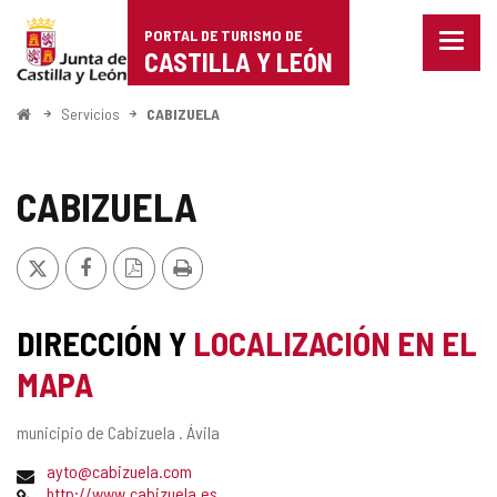
Portal
Saltar al contenido
PORTAL DE TURISMO DE
Menu
de
CASTILLA Y LEÓN
cerra
Mostr
Turismo
opcio
Inicio
Servicios
CABIZUELA
de
de
naveg
Castilla
CABIZUELA
y
X
Facebook
Versión
Imprimir
León
PDF
DIRECCIÓN Y
LOCALIZACIÓN EN EL
MAPA
Dirección
municipio de Cabizuela .
Ávila
postal
Dirección
ayto@cabizuela.com
de
Página
http://www.cabizuela.es