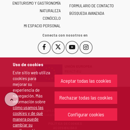
ENOTURISMO Y GASTRONOMÍA
Castilla
FORMULARIO DE CONTACTO
NATURALEZA
y
BÚSQUEDA AVANZADA
León
CONÓCELO
-
MI ESPACIO PERSONAL
Conecta con nosotros en
Facebook
X
YouTube
Instagram
Este
Este
Este
Este
enlace
enlace
enlace
enlace
se
se
se
se
Uso de cookies
abrirá
abrirá
abrirá
abrirá
Este sitio web utiliza
en
en
en
en
cookies para
una
una
una
una
Aceptar todas las cookies
mejorar su
ventana
ventana
ventana
ventana
experiencia de
nueva.
nueva.
nueva.
nueva.
navegación. Más
Rechazar todas las cookies
"Volver
información sobre
cómo usamos las
Copyright 2026 - Junta de Castilla y León
cookies y de qué
arriba"
Configurar cookies
Todos los derechos reservados.
manera puede
POLÍTICA DE COOKIES
cambiar su
ACCESIBILIDAD