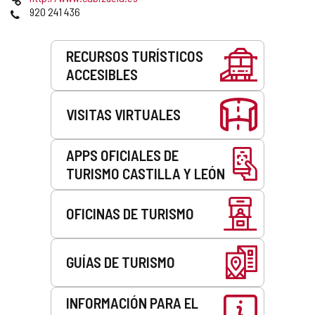
correo
Web
Teléfonos
920 241 436
electrónico
Servicios
RECURSOS TURÍSTICOS
ACCESIBLES
VISITAS VIRTUALES
APPS OFICIALES DE
TURISMO CASTILLA Y LEÓN
OFICINAS DE TURISMO
GUÍAS DE TURISMO
INFORMACIÓN PARA EL