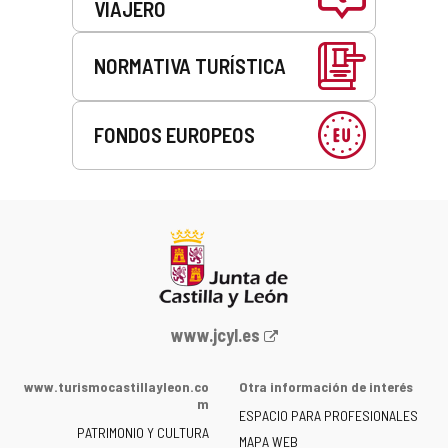
VIAJERO
NORMATIVA TURÍSTICA
FONDOS EUROPEOS
Portal
www.jcyl.es
web
de
www.turismocastillayleon.co
Otra información de interés
la
m
ESPACIO PARA PROFESIONALES
Junta
PATRIMONIO Y CULTURA
de
MAPA WEB