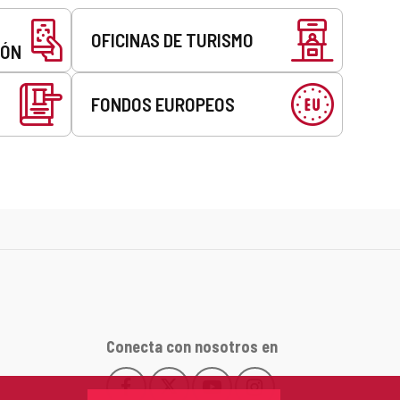
OFICINAS DE TURISMO
EÓN
FONDOS EUROPEOS
Conecta con nosotros en
Facebook
X
YouTube
Instagram
Este
Este
Este
Este