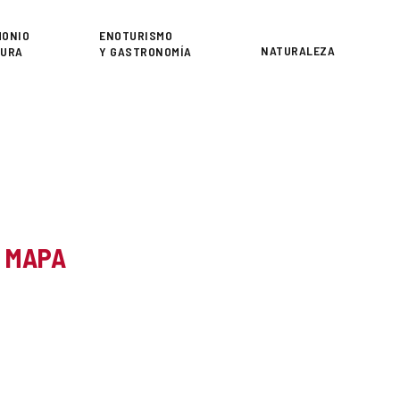
or
MONIO
ENOTURISMO
NATURALEZA
TURA
Y GASTRONOMÍA
L MAPA