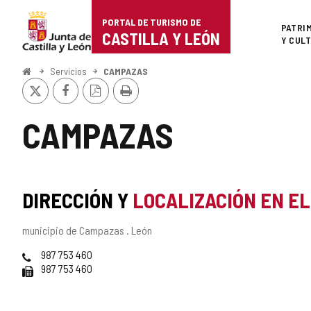
Portal
Saltar al contenido
PORTAL DE TURISMO DE
Superi
PATRI
de
CASTILLA Y LEÓN
Y CUL
Turismo
Inicio
Servicios
CAMPAZAS
X
Facebook
Versión
Imprimir
de
PDF
Castilla
CAMPAZAS
y
León
DIRECCIÓN Y
LOCALIZACIÓN EN E
Dirección
municipio de Campazas .
León
postal
Teléfonos
987 753 460
Fax
987 753 460