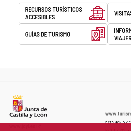
Servicios
RECURSOS TURÍSTICOS
VISITA
ACCESIBLES
INFOR
GUÍAS DE TURISMO
VIAJE
www.turism
PATRIMONIO Y 
Portal
www.jcyl.es
ENOTURISMO Y