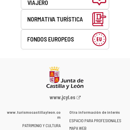
VIAJERO
NORMATIVA TURÍSTICA
FONDOS EUROPEOS
Portal
www.jcyl.es
web
de
www.turismocastillayleon.co
Otra información de interés
la
m
ESPACIO PARA PROFESIONALES
Junta
PATRIMONIO Y CULTURA
de
MAPA WEB