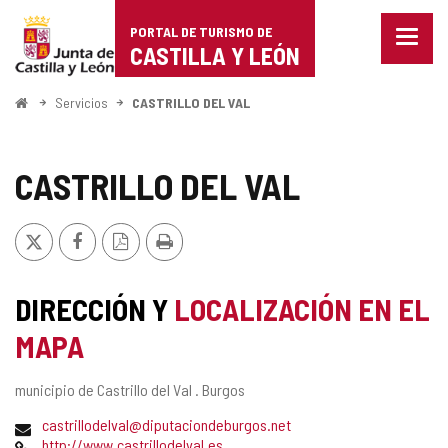
Portal
Saltar al contenido
PORTAL DE TURISMO DE
Menu
de
CASTILLA Y LEÓN
cerra
Mostr
Turismo
opcio
Inicio
Servicios
CASTRILLO DEL VAL
de
de
naveg
Castilla
CASTRILLO DEL VAL
y
X
Facebook
Versión
Imprimir
León
PDF
DIRECCIÓN Y
LOCALIZACIÓN EN EL
MAPA
Dirección
municipio de Castrillo del Val .
Burgos
postal
Dirección
castrillodelval@diputaciondeburgos.net
de
Página
http://www.castrillodelval.es