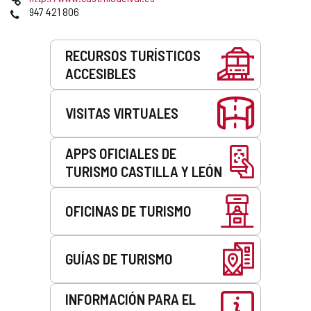
correo
Web
Teléfonos
947 421 806
electrónico
Servicios
RECURSOS TURÍSTICOS
ACCESIBLES
VISITAS VIRTUALES
APPS OFICIALES DE
TURISMO CASTILLA Y LEÓN
OFICINAS DE TURISMO
GUÍAS DE TURISMO
INFORMACIÓN PARA EL