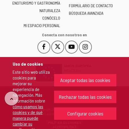
ENOTURISMO Y GASTRONOMÍA
Castilla
FORMULARIO DE CONTACTO
NATURALEZA
y
BÚSQUEDA AVANZADA
León
CONÓCELO
-
MI ESPACIO PERSONAL
Conecta con nosotros en
Facebook
X
YouTube
Instagram
Este
Este
Este
Este
enlace
enlace
enlace
enlace
se
se
se
se
Uso de cookies
abrirá
abrirá
abrirá
abrirá
Este sitio web utiliza
en
en
en
en
cookies para
una
una
una
una
Aceptar todas las cookies
mejorar su
ventana
ventana
ventana
ventana
experiencia de
nueva.
nueva.
nueva.
nueva.
navegación. Más
Rechazar todas las cookies
"Volver
información sobre
cómo usamos las
Copyright 2026 - Junta de Castilla y León
cookies y de qué
arriba"
Configurar cookies
Todos los derechos reservados.
manera puede
POLÍTICA DE COOKIES
cambiar su
ACCESIBILIDAD