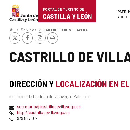
Portal
Saltar al contenido
PORTAL DE TURISMO DE
Superi
PATRI
de
CASTILLA Y LEÓN
Y CUL
Turismo
Inicio
Servicios
CASTRILLO DE VILLAVEGA
X
Facebook
Versión
Imprimir
de
PDF
Castilla
CASTRILLO DE VILL
y
León
DIRECCIÓN Y
LOCALIZACIÓN EN E
Dirección
municipio de Castrillo de Villavega .
Palencia
postal
Dirección
secretario@castrillodevillavega.es
de
Página
http://castrillodevillavega.es
correo
Web
Teléfonos
979 887 019
electrónico