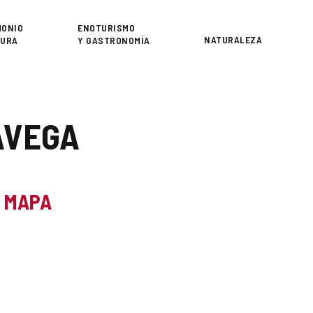
or
MONIO
ENOTURISMO
NATURALEZA
TURA
Y GASTRONOMÍA
AVEGA
L MAPA