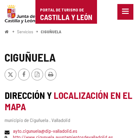
Portal
Saltar al contenido
PORTAL DE TURISMO DE
Menu
de
CASTILLA Y LEÓN
cerra
Mostr
Turismo
opcio
Inicio
Servicios
CIGUÑUELA
de
de
naveg
Castilla
CIGUÑUELA
y
X
Facebook
Versión
Imprimir
León
PDF
DIRECCIÓN Y
LOCALIZACIÓN EN EL
MAPA
Dirección
municipio de Ciguñuela .
Valladolid
postal
Dirección
ayto.cigunuela@dip-valladolid.es
de
Página
http://www.cigunuela.ayuntamientosdevalladolid.es