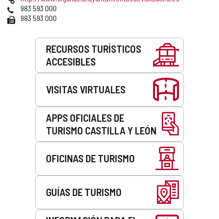
correo
Web
Teléfonos
983 593 000
electrónico
Fax
983 593 000
Servicios
RECURSOS TURÍSTICOS
ACCESIBLES
VISITAS VIRTUALES
APPS OFICIALES DE
TURISMO CASTILLA Y LEÓN
OFICINAS DE TURISMO
GUÍAS DE TURISMO