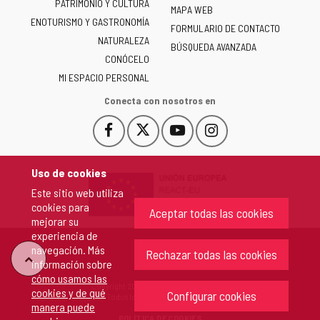
PATRIMONIO Y CULTURA
de
MAPA WEB
ENOTURISMO Y GASTRONOMÍA
Castilla
FORMULARIO DE CONTACTO
NATURALEZA
y
BÚSQUEDA AVANZADA
León
CONÓCELO
-
MI ESPACIO PERSONAL
Conecta con nosotros en
Facebook
X
YouTube
Instagram
Este
Este
Este
Este
enlace
enlace
enlace
enlace
se
se
se
se
Uso de cookies
abrirá
abrirá
abrirá
abrirá
Este sitio web utiliza
en
en
en
en
cookies para
una
una
una
una
Aceptar todas las cookies
mejorar su
ventana
ventana
ventana
ventana
experiencia de
nueva.
nueva.
nueva.
nueva.
navegación. Más
Rechazar todas las cookies
"Volver
información sobre
cómo usamos las
Copyright 2026 - Junta de Castilla y León
cookies y de qué
arriba"
Configurar cookies
Todos los derechos reservados.
manera puede
POLÍTICA DE COOKIES