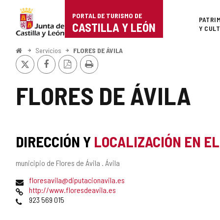
Portal
Saltar al contenido
PORTAL DE TURISMO DE
Superi
PATRI
de
CASTILLA Y LEÓN
Y CUL
Turismo
Inicio
Servicios
FLORES DE ÁVILA
X
Facebook
Versión
Imprimir
de
PDF
Castilla
FLORES DE ÁVILA
y
León
DIRECCIÓN Y
LOCALIZACIÓN EN E
Dirección
municipio de Flores de Ávila .
Ávila
postal
Dirección
floresavila@diputacionavila.es
de
Página
http://www.floresdeavila.es
correo
Web
Teléfonos
923 569 015
electrónico