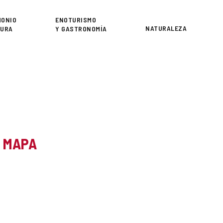
or
MONIO
ENOTURISMO
NATURALEZA
TURA
Y GASTRONOMÍA
L MAPA