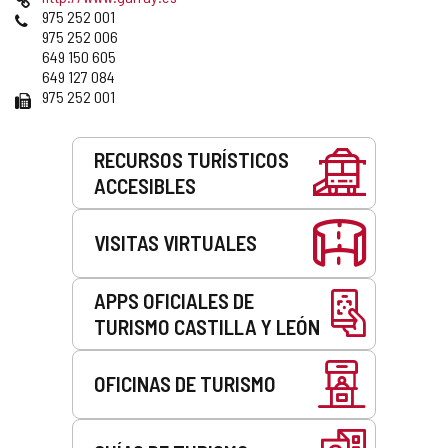
correo
Web
Teléfonos
975 252 001
electrónico
975 252 006
649 150 605
649 127 084
Fax
975 252 001
Servicios
RECURSOS TURÍSTICOS
ACCESIBLES
VISITAS VIRTUALES
APPS OFICIALES DE
TURISMO CASTILLA Y LEÓN
OFICINAS DE TURISMO