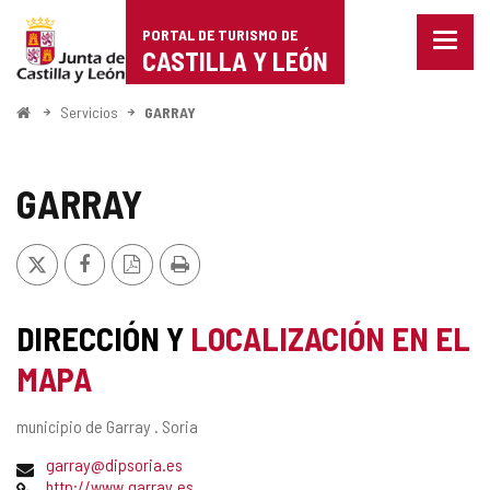
Portal
Saltar al contenido
PORTAL DE TURISMO DE
Menu
de
CASTILLA Y LEÓN
cerra
Mostr
Turismo
opcio
Inicio
Servicios
GARRAY
de
de
naveg
Castilla
GARRAY
y
X
Facebook
Versión
Imprimir
León
PDF
DIRECCIÓN Y
LOCALIZACIÓN EN EL
MAPA
Dirección
municipio de Garray .
Soria
postal
Dirección
garray@dipsoria.es
de
Página
http://www.garray.es