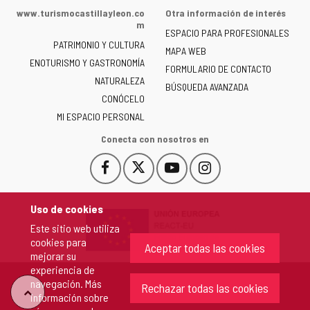
de
www.turismocastillayleon.co
Otra información de interés
la
m
ESPACIO PARA PROFESIONALES
Junta
PATRIMONIO Y CULTURA
de
MAPA WEB
ENOTURISMO Y GASTRONOMÍA
Castilla
FORMULARIO DE CONTACTO
NATURALEZA
y
BÚSQUEDA AVANZADA
León
CONÓCELO
-
MI ESPACIO PERSONAL
Conecta con nosotros en
Facebook
X
YouTube
Instagram
Este
Este
Este
Este
enlace
enlace
enlace
enlace
se
se
se
se
Uso de cookies
abrirá
abrirá
abrirá
abrirá
Este sitio web utiliza
en
en
en
en
cookies para
una
una
una
una
Aceptar todas las cookies
mejorar su
ventana
ventana
ventana
ventana
experiencia de
nueva.
nueva.
nueva.
nueva.
navegación. Más
Rechazar todas las cookies
"Volver
información sobre