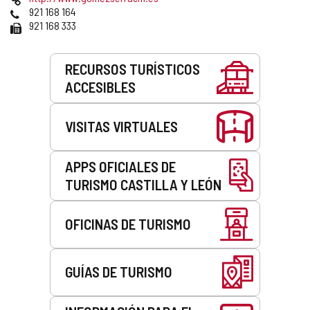
correo
Web
Teléfonos
921 168 164
electrónico
Fax
921 168 333
Servicios
RECURSOS TURÍSTICOS
ACCESIBLES
VISITAS VIRTUALES
APPS OFICIALES DE
TURISMO CASTILLA Y LEÓN
OFICINAS DE TURISMO
GUÍAS DE TURISMO