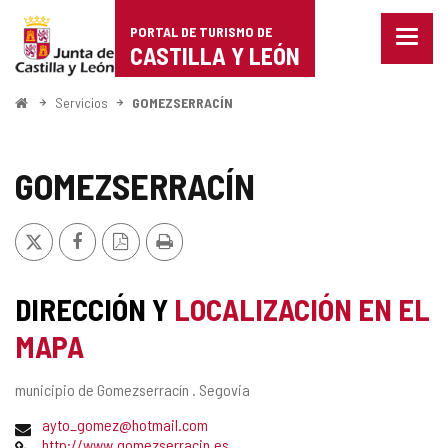
Portal
Saltar al contenido
PORTAL DE TURISMO DE
Menu
de
CASTILLA Y LEÓN
cerra
Mostr
Turismo
opcio
Inicio
Servicios
GOMEZSERRACÍN
de
de
naveg
Castilla
GOMEZSERRACÍN
y
X
Facebook
Versión
Imprimir
León
PDF
DIRECCIÓN Y
LOCALIZACIÓN EN EL
MAPA
Dirección
municipio de Gomezserracín .
Segovia
postal
Dirección
ayto_gomez@hotmail.com
de
Página
http://www.gomezserracin.es