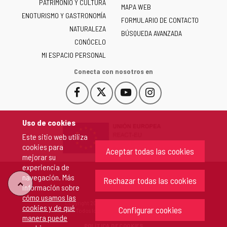
PATRIMONIO Y CULTURA
de
MAPA WEB
ENOTURISMO Y GASTRONOMÍA
Castilla
FORMULARIO DE CONTACTO
NATURALEZA
y
BÚSQUEDA AVANZADA
León
CONÓCELO
-
MI ESPACIO PERSONAL
Conecta con nosotros en
Facebook
X
YouTube
Instagram
Este
Este
Este
Este
enlace
enlace
enlace
enlace
se
se
se
se
Uso de cookies
abrirá
abrirá
abrirá
abrirá
Este sitio web utiliza
en
en
en
en
cookies para
una
una
una
una
Aceptar todas las cookies
mejorar su
ventana
ventana
ventana
ventana
experiencia de
nueva.
nueva.
nueva.
nueva.
navegación. Más
Rechazar todas las cookies
"Volver
información sobre
cómo usamos las
Copyright 2026 - Junta de Castilla y León
cookies y de qué
arriba"
Configurar cookies
Todos los derechos reservados.
manera puede
POLÍTICA DE COOKIES