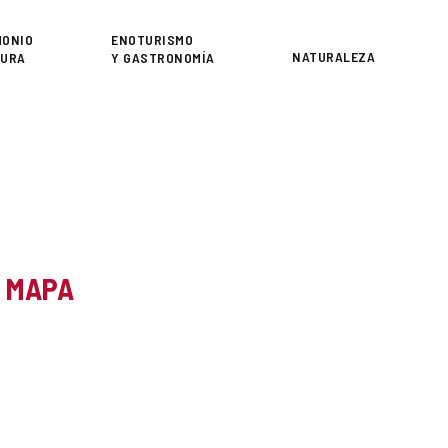
or
MONIO
ENOTURISMO
NATURALEZA
TURA
Y GASTRONOMÍA
L MAPA