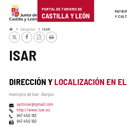
Portal
Saltar al contenido
PORTAL DE TURISMO DE
Superi
PATRI
de
CASTILLA Y LEÓN
Y CUL
Turismo
Inicio
Servicios
ISAR
X
Facebook
Versión
Imprimir
de
PDF
Castilla
ISAR
y
León
DIRECCIÓN Y
LOCALIZACIÓN EN E
Dirección
municipio de Isar .
Burgos
postal
Dirección
aytoisar@gmail.com
de
Página
http://www.isar.es
correo
Web
Teléfonos
947 450 193
electrónico
Fax
947 450 193