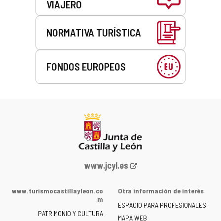
VIAJERO
NORMATIVA TURÍSTICA
FONDOS EUROPEOS
Portal
www.jcyl.es
web
de
www.turismocastillayleon.co
Otra información de interés
la
m
ESPACIO PARA PROFESIONALES
Junta
PATRIMONIO Y CULTURA
de
MAPA WEB