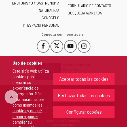
ENOTURISMO Y GASTRONOMÍA
Castilla
FORMULARIO DE CONTACTO
NATURALEZA
y
BÚSQUEDA AVANZADA
León
CONÓCELO
-
MI ESPACIO PERSONAL
Conecta con nosotros en
Facebook
X
YouTube
Instagram
Este
Este
Este
Este
enlace
enlace
enlace
enlace
se
se
se
se
Uso de cookies
abrirá
abrirá
abrirá
abrirá
Este sitio web utiliza
en
en
en
en
cookies para
una
una
una
una
Aceptar todas las cookies
mejorar su
ventana
ventana
ventana
ventana
experiencia de
nueva.
nueva.
nueva.
nueva.
navegación. Más
Rechazar todas las cookies
"Volver
información sobre
cómo usamos las
Copyright 2026 - Junta de Castilla y León
cookies y de qué
arriba"
Configurar cookies
Todos los derechos reservados.
manera puede
POLÍTICA DE COOKIES
cambiar su
ACCESIBILIDAD