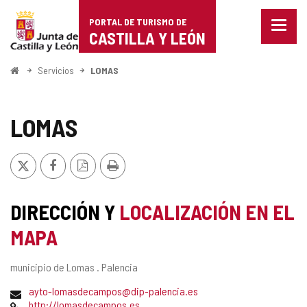
Portal
Saltar al contenido
PORTAL DE TURISMO DE
Menu
de
CASTILLA Y LEÓN
cerra
Mostr
Turismo
opcio
Inicio
Servicios
LOMAS
de
de
naveg
Castilla
LOMAS
y
X
Facebook
Versión
Imprimir
León
PDF
DIRECCIÓN Y
LOCALIZACIÓN EN EL
MAPA
Dirección
municipio de Lomas .
Palencia
postal
Dirección
ayto-lomasdecampos@dip-palencia.es
de
Página
http://lomasdecampos.es