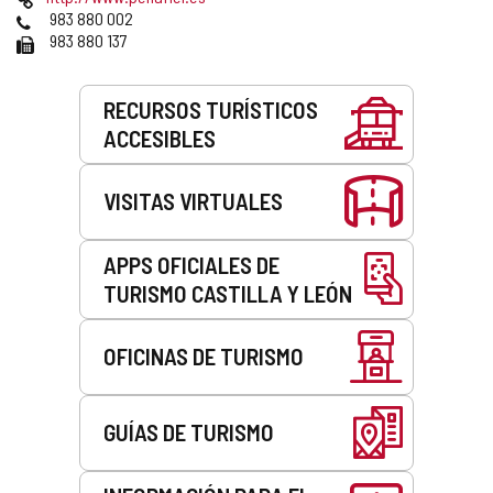
correo
Web
Teléfonos
983 880 002
electrónico
Fax
983 880 137
Servicios
RECURSOS TURÍSTICOS
ACCESIBLES
VISITAS VIRTUALES
APPS OFICIALES DE
TURISMO CASTILLA Y LEÓN
OFICINAS DE TURISMO
GUÍAS DE TURISMO