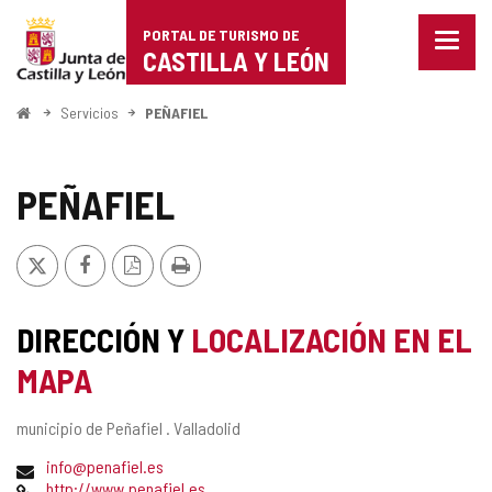
Portal
Saltar al contenido
PORTAL DE TURISMO DE
Menu
de
CASTILLA Y LEÓN
cerra
Mostr
Turismo
opcio
Inicio
Servicios
PEÑAFIEL
de
de
naveg
Castilla
PEÑAFIEL
y
X
Facebook
Versión
Imprimir
León
PDF
DIRECCIÓN Y
LOCALIZACIÓN EN EL
MAPA
Dirección
municipio de Peñafiel .
Valladolid
postal
Dirección
info@penafiel.es
de
Página
http://www.penafiel.es