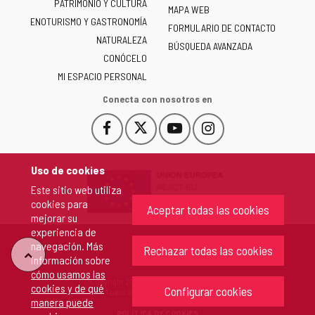
PATRIMONIO Y CULTURA
de
MAPA WEB
ENOTURISMO Y GASTRONOMÍA
Castilla
FORMULARIO DE CONTACTO
NATURALEZA
y
BÚSQUEDA AVANZADA
León
CONÓCELO
-
MI ESPACIO PERSONAL
Conecta con nosotros en
Facebook
X
YouTube
Instagram
Este
Este
Este
Este
enlace
enlace
enlace
enlace
se
se
se
se
Uso de cookies
abrirá
abrirá
abrirá
abrirá
Este sitio web utiliza
en
en
en
en
cookies para
una
una
una
una
Aceptar todas las cookies
mejorar su
ventana
ventana
ventana
ventana
experiencia de
nueva.
nueva.
nueva.
nueva.
navegación. Más
Rechazar todas las cookies
"Volver
información sobre
cómo usamos las
Copyright 2026 - Junta de Castilla y León
cookies y de qué
arriba"
Configurar cookies
Todos los derechos reservados.
manera puede
POLÍTICA DE COOKIES