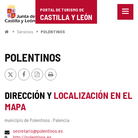
Portal
Saltar al contenido
PORTAL DE TURISMO DE
Menu
de
CASTILLA Y LEÓN
cerra
Mostr
Turismo
opcio
Inicio
Servicios
POLENTINOS
de
de
naveg
Castilla
POLENTINOS
y
X
Facebook
Versión
Imprimir
León
PDF
DIRECCIÓN Y
LOCALIZACIÓN EN EL
MAPA
Dirección
municipio de Polentinos .
Palencia
postal
Dirección
secretario@polentinos.es
de
Página
http://polentinos.es