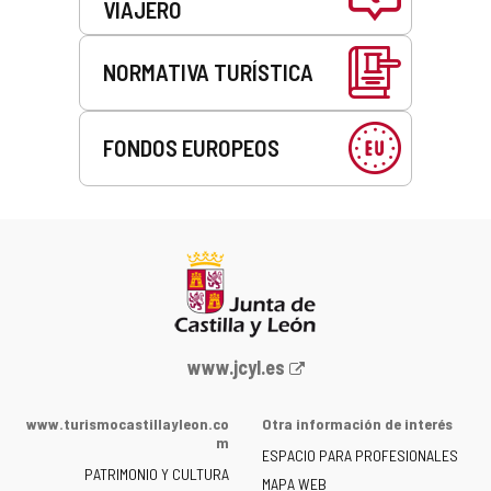
VIAJERO
NORMATIVA TURÍSTICA
FONDOS EUROPEOS
Portal
www.jcyl.es
web
de
www.turismocastillayleon.co
Otra información de interés
la
m
ESPACIO PARA PROFESIONALES
Junta
PATRIMONIO Y CULTURA
de
MAPA WEB