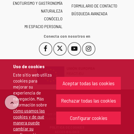
ENOTURISMO Y GASTRONOMÍA
Castilla
FORMULARIO DE CONTACTO
NATURALEZA
y
BÚSQUEDA AVANZADA
León
CONÓCELO
-
MI ESPACIO PERSONAL
Conecta con nosotros en
Facebook
X
YouTube
Instagram
Este
Este
Este
Este
enlace
enlace
enlace
enlace
se
se
se
se
Uso de cookies
abrirá
abrirá
abrirá
abrirá
Este sitio web utiliza
en
en
en
en
cookies para
una
una
una
una
Aceptar todas las cookies
mejorar su
ventana
ventana
ventana
ventana
experiencia de
nueva.
nueva.
nueva.
nueva.
navegación. Más
Rechazar todas las cookies
"Volver
información sobre
cómo usamos las
Copyright 2026 - Junta de Castilla y León
cookies y de qué
arriba"
Configurar cookies
Todos los derechos reservados.
manera puede
POLÍTICA DE COOKIES
cambiar su
ACCESIBILIDAD