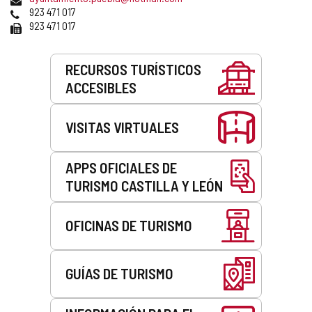
de
Teléfonos
923 471 017
correo
Fax
923 471 017
electrónico
Servicios
RECURSOS TURÍSTICOS
ACCESIBLES
VISITAS VIRTUALES
APPS OFICIALES DE
TURISMO CASTILLA Y LEÓN
OFICINAS DE TURISMO
GUÍAS DE TURISMO