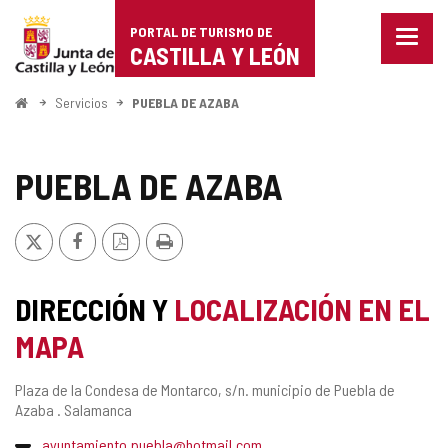
Portal
Saltar al contenido
PORTAL DE TURISMO DE
Menu
de
CASTILLA Y LEÓN
cerra
Mostr
Turismo
opcio
Inicio
Servicios
PUEBLA DE AZABA
de
de
naveg
Castilla
PUEBLA DE AZABA
y
X
Facebook
Versión
Imprimir
León
PDF
DIRECCIÓN Y
LOCALIZACIÓN EN EL
MAPA
Dirección
Plaza de la Condesa de Montarco, s/n.
municipio de Puebla de
postal
Azaba .
Salamanca
Dirección
ayuntamiento.puebla@hotmail.com