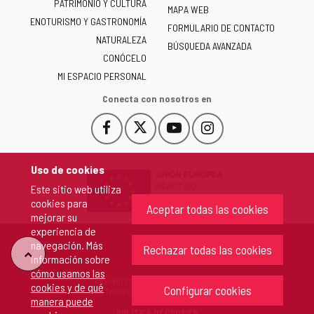
PATRIMONIO Y CULTURA
de
MAPA WEB
ENOTURISMO Y GASTRONOMÍA
Castilla
FORMULARIO DE CONTACTO
NATURALEZA
y
BÚSQUEDA AVANZADA
León
CONÓCELO
-
MI ESPACIO PERSONAL
Conecta con nosotros en
Facebook
X
YouTube
Instagram
Este
Este
Este
Este
enlace
enlace
enlace
enlace
se
se
se
se
Uso de cookies
abrirá
abrirá
abrirá
abrirá
Este sitio web utiliza
en
en
en
en
cookies para
una
una
una
una
Aceptar todas las cookies
mejorar su
ventana
ventana
ventana
ventana
experiencia de
nueva.
nueva.
nueva.
nueva.
navegación. Más
Rechazar todas las cookies
"Volver
información sobre
cómo usamos las
Copyright 2026 - Junta de Castilla y León
cookies y de qué
arriba"
Configurar cookies
Todos los derechos reservados.
manera puede
POLÍTICA DE COOKIES