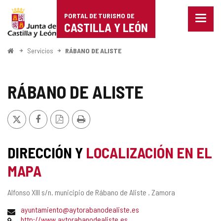
Portal
Saltar al contenido
PORTAL DE TURISMO DE
Menu
de
CASTILLA Y LEÓN
cerra
Mostr
Turismo
opcio
Inicio
Servicios
RÁBANO DE ALISTE
de
de
naveg
Castilla
RÁBANO DE ALISTE
y
X
Facebook
Versión
Imprimir
León
PDF
DIRECCIÓN Y
LOCALIZACIÓN EN EL
MAPA
Dirección
Alfonso XIII s/n.
municipio de Rábano de Aliste .
Zamora
postal
Dirección
ayuntamiento@aytorabanodealiste.es
de
Página
http://www.aytorabanodealiste.es