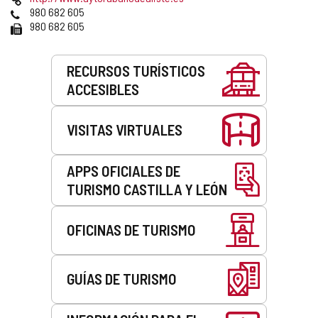
correo
Web
Teléfonos
980 682 605
electrónico
Fax
980 682 605
Servicios
RECURSOS TURÍSTICOS
ACCESIBLES
VISITAS VIRTUALES
APPS OFICIALES DE
TURISMO CASTILLA Y LEÓN
OFICINAS DE TURISMO
GUÍAS DE TURISMO