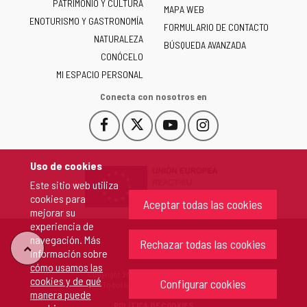
PATRIMONIO Y CULTURA
de
MAPA WEB
ENOTURISMO Y GASTRONOMÍA
Castilla
FORMULARIO DE CONTACTO
NATURALEZA
y
BÚSQUEDA AVANZADA
León
CONÓCELO
-
MI ESPACIO PERSONAL
Conecta con nosotros en
Facebook
X
YouTube
Instagram
Este
Este
Este
Este
enlace
enlace
enlace
enlace
se
se
se
se
Uso de cookies
abrirá
abrirá
abrirá
abrirá
Este sitio web utiliza
en
en
en
en
cookies para
una
una
una
una
Aceptar todas las cookies
mejorar su
ventana
ventana
ventana
ventana
experiencia de
nueva.
nueva.
nueva.
nueva.
navegación. Más
Rechazar todas las cookies
"Volver
información sobre
cómo usamos las
Copyright 2026 - Junta de Castilla y León
cookies y de qué
arriba"
Configurar cookies
Todos los derechos reservados.
manera puede
POLÍTICA DE COOKIES