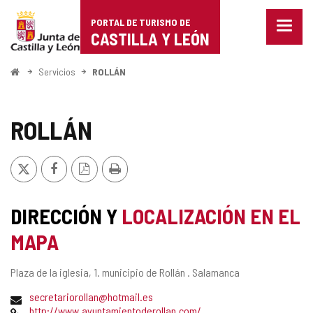
Portal
Saltar al contenido
PORTAL DE TURISMO DE
Menu
de
CASTILLA Y LEÓN
cerra
Mostr
Turismo
opcio
Inicio
Servicios
ROLLÁN
de
de
naveg
Castilla
ROLLÁN
y
X
Facebook
Versión
Imprimir
León
PDF
DIRECCIÓN Y
LOCALIZACIÓN EN EL
MAPA
Dirección
Plaza de la iglesia, 1.
municipio de Rollán .
Salamanca
postal
Dirección
secretariorollan@hotmail.es
de
Página
http://www.ayuntamientoderollan.com/