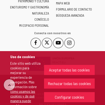
PATRIMONIO Y CULTURA
de
MAPA WEB
ENOTURISMO Y GASTRONOMÍA
Castilla
FORMULARIO DE CONTACTO
NATURALEZA
y
BÚSQUEDA AVANZADA
León
CONÓCELO
-
MI ESPACIO PERSONAL
Conecta con nosotros en
Facebook
X
YouTube
Instagram
Este
Este
Este
Este
enlace
enlace
enlace
enlace
se
se
se
se
Uso de cookies
abrirá
abrirá
abrirá
abrirá
Este sitio web utiliza
en
en
en
en
cookies para
una
una
una
una
Aceptar todas las cookies
mejorar su
ventana
ventana
ventana
ventana
experiencia de
nueva.
nueva.
nueva.
nueva.
navegación. Más
Rechazar todas las cookies
"Volver
información sobre
cómo usamos las
Copyright 2026 - Junta de Castilla y León
cookies y de qué
arriba"
Configurar cookies
Todos los derechos reservados.
manera puede
POLÍTICA DE COOKIES