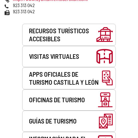
correo
Web
Teléfonos
923 313 042
electrónico
Fax
923 313 042
Servicios
RECURSOS TURÍSTICOS
ACCESIBLES
VISITAS VIRTUALES
APPS OFICIALES DE
TURISMO CASTILLA Y LEÓN
OFICINAS DE TURISMO
GUÍAS DE TURISMO