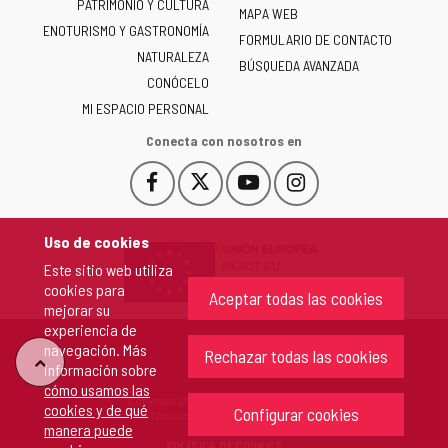
PATRIMONIO Y CULTURA
de
MAPA WEB
ENOTURISMO Y GASTRONOMÍA
Castilla
FORMULARIO DE CONTACTO
NATURALEZA
y
BÚSQUEDA AVANZADA
León
CONÓCELO
-
MI ESPACIO PERSONAL
Conecta con nosotros en
Facebook
X
YouTube
Instagram
Este
Este
Este
Este
enlace
enlace
enlace
enlace
se
se
se
se
Uso de cookies
abrirá
abrirá
abrirá
abrirá
Este sitio web utiliza
en
en
en
en
cookies para
una
una
una
una
Aceptar todas las cookies
mejorar su
ventana
ventana
ventana
ventana
experiencia de
nueva.
nueva.
nueva.
nueva.
navegación. Más
Rechazar todas las cookies
"Volver
información sobre
cómo usamos las
Copyright 2026 - Junta de Castilla y León
cookies y de qué
arriba"
Configurar cookies
Todos los derechos reservados.
manera puede
POLÍTICA DE COOKIES