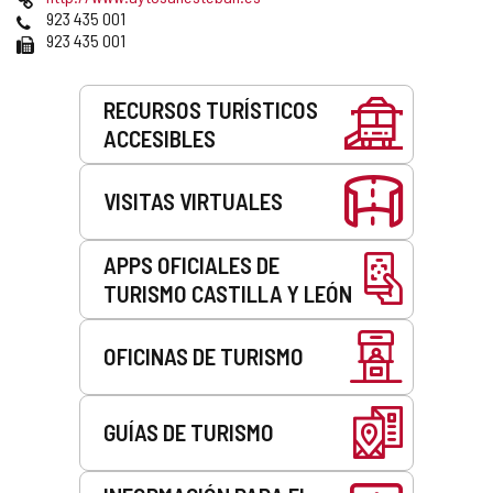
correo
Web
Teléfonos
923 435 001
electrónico
Fax
923 435 001
Servicios
RECURSOS TURÍSTICOS
ACCESIBLES
VISITAS VIRTUALES
APPS OFICIALES DE
TURISMO CASTILLA Y LEÓN
OFICINAS DE TURISMO
GUÍAS DE TURISMO