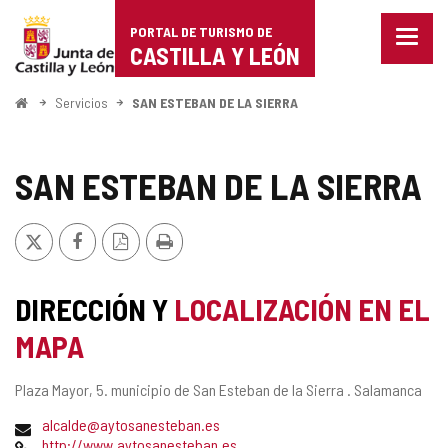
Portal
Saltar al contenido
PORTAL DE TURISMO DE
Menu
de
CASTILLA Y LEÓN
cerra
Mostr
Turismo
opcio
Inicio
Servicios
SAN ESTEBAN DE LA SIERRA
de
de
naveg
Castilla
SAN ESTEBAN DE LA SIERRA
y
X
Facebook
Versión
Imprimir
León
PDF
DIRECCIÓN Y
LOCALIZACIÓN EN EL
MAPA
Dirección
Plaza Mayor, 5.
municipio de San Esteban de la Sierra .
Salamanca
postal
Dirección
alcalde@aytosanesteban.es
de
Página
http://www.aytosanesteban.es