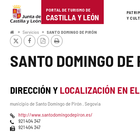
Portal
Saltar al contenido
PORTAL DE TURISMO DE
Superi
PATRI
de
CASTILLA Y LEÓN
Y CUL
Turismo
Inicio
Servicios
SANTO DOMINGO DE PIRÓN
X
Facebook
Versión
Imprimir
de
PDF
Castilla
SANTO DOMINGO DE 
y
León
DIRECCIÓN Y
LOCALIZACIÓN EN E
Dirección
municipio de Santo Domingo de Pirón .
Segovia
postal
Página
http://www.santodomingodepiron.es/
Web
Teléfonos
921 404 347
Fax
921 404 347