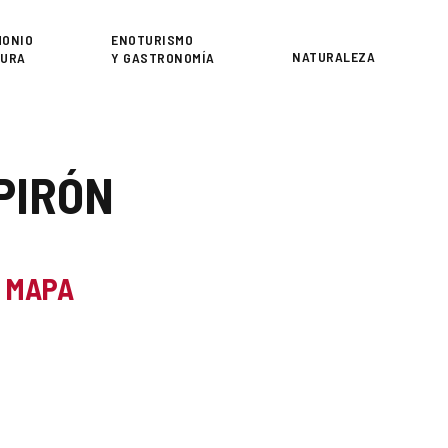
or
MONIO
ENOTURISMO
NATURALEZA
TURA
Y GASTRONOMÍA
PIRÓN
L MAPA