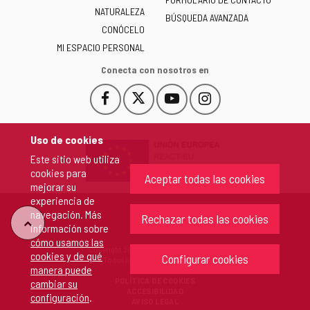
NATURALEZA
y
BÚSQUEDA AVANZADA
León
CONÓCELO
-
MI ESPACIO PERSONAL
Conecta con nosotros en
Facebook
X
YouTube
Instagram
Este
Este
Este
Este
enlace
enlace
enlace
enlace
se
se
se
se
Uso de cookies
abrirá
abrirá
abrirá
abrirá
Este sitio web utiliza
en
en
en
en
cookies para
una
una
una
una
Aceptar todas las cookies
mejorar su
ventana
ventana
ventana
ventana
experiencia de
nueva.
nueva.
nueva.
nueva.
navegación. Más
Rechazar todas las cookies
"Volver
información sobre
cómo usamos las
Copyright 2026 - Junta de Castilla y León
cookies y de qué
arriba"
Configurar cookies
Todos los derechos reservados.
manera puede
POLÍTICA DE COOKIES
cambiar su
ACCESIBILIDAD
configuración
.
AVISO LEGAL