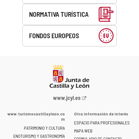
NORMATIVA TURÍSTICA
FONDOS EUROPEOS
Portal
www.jcyl.es
web
de
www.turismocastillayleon.co
Otra información de interés
la
m
ESPACIO PARA PROFESIONALES
Junta
PATRIMONIO Y CULTURA
de
MAPA WEB
ENOTURISMO Y GASTRONOMÍA
Castilla
FORMULARIO DE CONTACTO