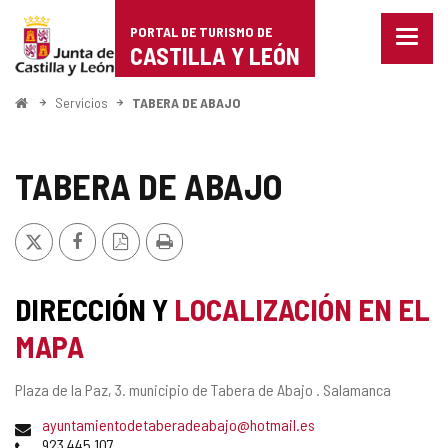
Portal
Saltar al contenido
PORTAL DE TURISMO DE
Menu
de
CASTILLA Y LEÓN
cerra
Mostr
Turismo
opcio
Inicio
Servicios
TABERA DE ABAJO
de
de
naveg
Castilla
TABERA DE ABAJO
y
X
Facebook
Versión
Imprimir
León
PDF
DIRECCIÓN Y
LOCALIZACIÓN EN EL
MAPA
Dirección
Plaza de la Paz, 3.
municipio de Tabera de Abajo .
Salamanca
postal
Dirección
ayuntamientodetaberadeabajo@hotmail.es
de
Teléfonos
923 445 107