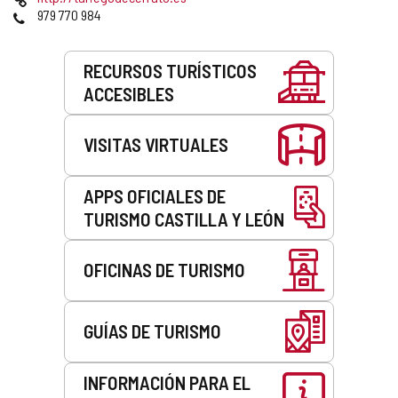
correo
Web
Teléfonos
979 770 984
electrónico
Servicios
RECURSOS TURÍSTICOS
ACCESIBLES
VISITAS VIRTUALES
APPS OFICIALES DE
TURISMO CASTILLA Y LEÓN
OFICINAS DE TURISMO
GUÍAS DE TURISMO
INFORMACIÓN PARA EL