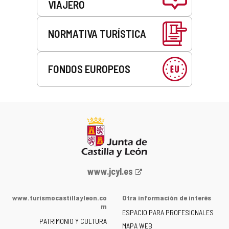
VIAJERO
NORMATIVA TURÍSTICA
FONDOS EUROPEOS
Portal
www.jcyl.es
web
de
www.turismocastillayleon.co
Otra información de interés
la
m
ESPACIO PARA PROFESIONALES
Junta
PATRIMONIO Y CULTURA
de
MAPA WEB