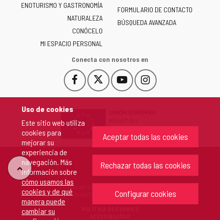
ENOTURISMO Y GASTRONOMÍA
Castilla
FORMULARIO DE CONTACTO
NATURALEZA
y
BÚSQUEDA AVANZADA
León
CONÓCELO
-
MI ESPACIO PERSONAL
Conecta con nosotros en
Facebook
X
YouTube
Instagram
Este
Este
Este
Este
enlace
enlace
enlace
enlace
se
se
se
se
Uso de cookies
abrirá
abrirá
abrirá
abrirá
Este sitio web utiliza
en
en
en
en
cookies para
una
una
una
una
Aceptar todas las cookies
mejorar su
ventana
ventana
ventana
ventana
experiencia de
nueva.
nueva.
nueva.
nueva.
navegación. Más
Rechazar todas las cookies
"Volver
información sobre
cómo usamos las
Copyright 2026 - Junta de Castilla y León
cookies y de qué
arriba"
Configurar cookies
Todos los derechos reservados.
manera puede
POLÍTICA DE COOKIES
cambiar su
ACCESIBILIDAD