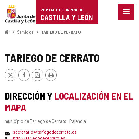
Portal
Saltar al contenido
PORTAL DE TURISMO DE
Menu
de
CASTILLA Y LEÓN
cerra
Mostr
Turismo
opcio
Inicio
Servicios
TARIEGO DE CERRATO
de
de
naveg
Castilla
TARIEGO DE CERRATO
y
X
Facebook
Versión
Imprimir
León
PDF
DIRECCIÓN Y
LOCALIZACIÓN EN EL
MAPA
Dirección
municipio de Tariego de Cerrato .
Palencia
postal
Dirección
secretario@tariegodecerrato.es
de
Página
http://tariegodecerrato.es