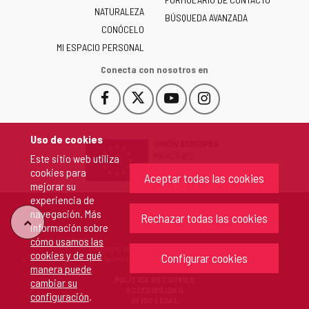
NATURALEZA
y
BÚSQUEDA AVANZADA
León
CONÓCELO
-
MI ESPACIO PERSONAL
Conecta con nosotros en
Facebook
X
YouTube
Instagram
Este
Este
Este
Este
enlace
enlace
enlace
enlace
se
se
se
se
Uso de cookies
abrirá
abrirá
abrirá
abrirá
Este sitio web utiliza
en
en
en
en
cookies para
una
una
una
una
Aceptar todas las cookies
mejorar su
ventana
ventana
ventana
ventana
experiencia de
nueva.
nueva.
nueva.
nueva.
navegación. Más
Rechazar todas las cookies
"Volver
información sobre
cómo usamos las
Copyright 2026 - Junta de Castilla y León
cookies y de qué
arriba"
Configurar cookies
Todos los derechos reservados.
manera puede
POLÍTICA DE COOKIES
cambiar su
ACCESIBILIDAD
configuración
.
AVISO LEGAL