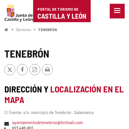
Portal
Saltar al contenido
PORTAL DE TURISMO DE
Menu
de
CASTILLA Y LEÓN
cerra
Mostr
Turismo
opcio
Inicio
Servicios
TENEBRÓN
de
de
naveg
Castilla
TENEBRÓN
y
X
Facebook
Versión
Imprimir
León
PDF
DIRECCIÓN Y
LOCALIZACIÓN EN EL
MAPA
Dirección
C/ Fuente, s/n.
municipio de Tenebrón .
Salamanca
postal
Dirección
ayuntamientodetenebron@hotmail.com
de
Teléfonos
923 485 801