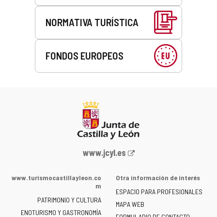
NORMATIVA TURÍSTICA
FONDOS EUROPEOS
Portal
www.jcyl.es
web
de
www.turismocastillayleon.co
Otra información de interés
la
m
ESPACIO PARA PROFESIONALES
Junta
PATRIMONIO Y CULTURA
de
MAPA WEB
ENOTURISMO Y GASTRONOMÍA
Castilla
FORMULARIO DE CONTACTO