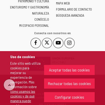
PATRIMONIO Y CULTURA
de
MAPA WEB
ENOTURISMO Y GASTRONOMÍA
Castilla
FORMULARIO DE CONTACTO
NATURALEZA
y
BÚSQUEDA AVANZADA
León
CONÓCELO
-
MI ESPACIO PERSONAL
Conecta con nosotros en
Facebook
X
YouTube
Instagram
Este
Este
Este
Este
enlace
enlace
enlace
enlace
se
se
se
se
Uso de cookies
abrirá
abrirá
abrirá
abrirá
Este sitio web utiliza
en
en
en
en
cookies para
una
una
una
una
Aceptar todas las cookies
mejorar su
ventana
ventana
ventana
ventana
experiencia de
nueva.
nueva.
nueva.
nueva.
navegación. Más
Rechazar todas las cookies
"Volver
información sobre
cómo usamos las
Copyright 2026 - Junta de Castilla y León
cookies y de qué
arriba"
Configurar cookies
Todos los derechos reservados.
manera puede
POLÍTICA DE COOKIES