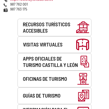
correo
Web
Teléfonos
987 762 001
electrónico
Fax
987 763 175
Servicios
RECURSOS TURÍSTICOS
ACCESIBLES
VISITAS VIRTUALES
APPS OFICIALES DE
TURISMO CASTILLA Y LEÓN
OFICINAS DE TURISMO
GUÍAS DE TURISMO