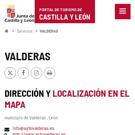
Portal
Saltar al contenido
PORTAL DE TURISMO DE
Menu
de
CASTILLA Y LEÓN
cerra
Mostr
Turismo
opcio
Inicio
Servicios
VALDERAS
de
de
naveg
Castilla
VALDERAS
y
X
Facebook
Versión
Imprimir
León
PDF
DIRECCIÓN Y
LOCALIZACIÓN EN EL
MAPA
Dirección
municipio de Valderas .
León
postal
Dirección
info@aytovalderas.es
de
Página
http://www.aytovalderas.es