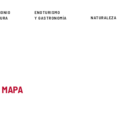
or
MONIO
ENOTURISMO
NATURALEZA
TURA
Y GASTRONOMÍA
L MAPA