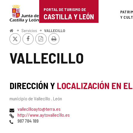
Portal
Saltar al contenido
PORTAL DE TURISMO DE
Superi
PATRI
de
CASTILLA Y LEÓN
Y CUL
Turismo
Inicio
Servicios
VALLECILLO
X
Facebook
Versión
Imprimir
de
PDF
Castilla
VALLECILLO
y
León
DIRECCIÓN Y
LOCALIZACIÓN EN E
Dirección
municipio de Vallecillo .
León
postal
Dirección
vallecilloayto@terra.es
de
Página
http://www.aytovallecillo.es
correo
Web
Teléfonos
987 784 189
electrónico