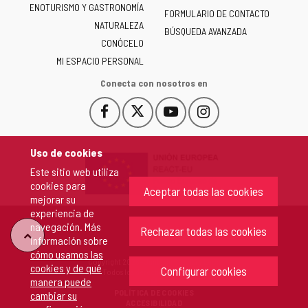
ENOTURISMO Y GASTRONOMÍA
Castilla
FORMULARIO DE CONTACTO
NATURALEZA
y
BÚSQUEDA AVANZADA
León
CONÓCELO
-
MI ESPACIO PERSONAL
Conecta con nosotros en
Facebook
X
YouTube
Instagram
Este
Este
Este
Este
enlace
enlace
enlace
enlace
se
se
se
se
Uso de cookies
abrirá
abrirá
abrirá
abrirá
Este sitio web utiliza
en
en
en
en
cookies para
una
una
una
una
Aceptar todas las cookies
mejorar su
ventana
ventana
ventana
ventana
experiencia de
nueva.
nueva.
nueva.
nueva.
navegación. Más
Rechazar todas las cookies
"Volver
información sobre
cómo usamos las
Copyright 2026 - Junta de Castilla y León
cookies y de qué
arriba"
Configurar cookies
Todos los derechos reservados.
manera puede
POLÍTICA DE COOKIES
cambiar su
ACCESIBILIDAD