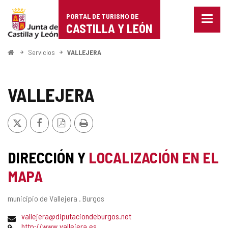
Portal
Saltar al contenido
PORTAL DE TURISMO DE
Menu
de
CASTILLA Y LEÓN
cerra
Mostr
Turismo
opcio
Inicio
Servicios
VALLEJERA
de
de
naveg
Castilla
VALLEJERA
y
X
Facebook
Versión
Imprimir
León
PDF
DIRECCIÓN Y
LOCALIZACIÓN EN EL
MAPA
Dirección
municipio de Vallejera .
Burgos
postal
Dirección
vallejera@diputaciondeburgos.net
de
Página
http://www.vallejera.es