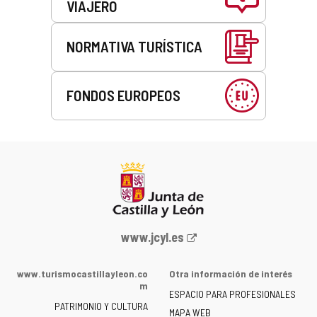
VIAJERO
NORMATIVA TURÍSTICA
FONDOS EUROPEOS
Portal
www.jcyl.es
web
de
www.turismocastillayleon.co
Otra información de interés
la
m
ESPACIO PARA PROFESIONALES
Junta
PATRIMONIO Y CULTURA
de
MAPA WEB