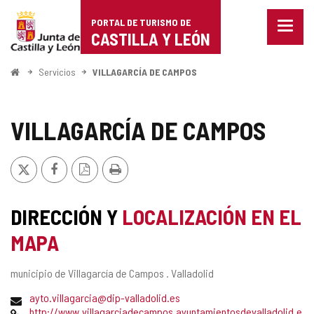
Portal
Saltar al contenido
PORTAL DE TURISMO DE
Menu
de
CASTILLA Y LEÓN
cerra
Mostr
Turismo
opcio
Inicio
Servicios
VILLAGARCÍA DE CAMPOS
de
de
naveg
Castilla
VILLAGARCÍA DE CAMPOS
y
X
Facebook
Versión
Imprimir
León
PDF
DIRECCIÓN Y
LOCALIZACIÓN EN EL
MAPA
Dirección
municipio de Villagarcía de Campos .
Valladolid
postal
Dirección
ayto.villagarcia@dip-valladolid.es
de
Página
http://www.villagarciadecampos.ayuntamientosdevalladolid.e