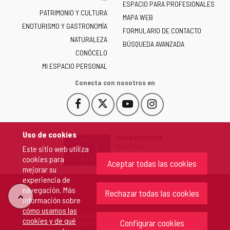
ESPACIO PARA PROFESIONALES
Junta
PATRIMONIO Y CULTURA
de
MAPA WEB
ENOTURISMO Y GASTRONOMÍA
Castilla
FORMULARIO DE CONTACTO
NATURALEZA
y
BÚSQUEDA AVANZADA
León
CONÓCELO
-
MI ESPACIO PERSONAL
Conecta con nosotros en
Facebook
X
YouTube
Instagram
Este
Este
Este
Este
enlace
enlace
enlace
enlace
se
se
se
se
Uso de cookies
abrirá
abrirá
abrirá
abrirá
Este sitio web utiliza
en
en
en
en
cookies para
una
una
una
una
Aceptar todas las cookies
mejorar su
ventana
ventana
ventana
ventana
experiencia de
nueva.
nueva.
nueva.
nueva.
navegación. Más
Rechazar todas las cookies
"Volver
información sobre
cómo usamos las
Copyright 2026 - Junta de Castilla y León
cookies y de qué
arriba"
Configurar cookies
Todos los derechos reservados.