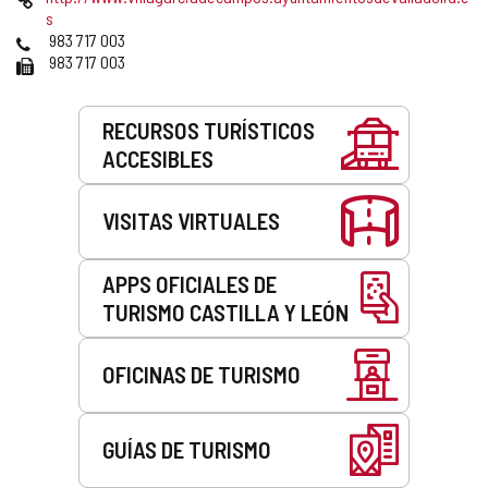
correo
Web
s
electrónico
Teléfonos
983 717 003
Fax
983 717 003
Servicios
RECURSOS TURÍSTICOS
ACCESIBLES
VISITAS VIRTUALES
APPS OFICIALES DE
TURISMO CASTILLA Y LEÓN
OFICINAS DE TURISMO
GUÍAS DE TURISMO