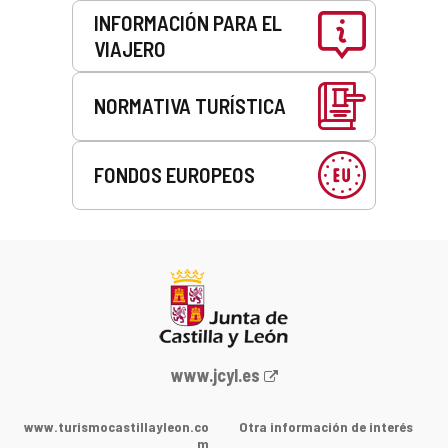
INFORMACIÓN PARA EL
VIAJERO
NORMATIVA TURÍSTICA
FONDOS EUROPEOS
Portal
www.jcyl.es
web
de
www.turismocastillayleon.co
Otra información de interés
la
m