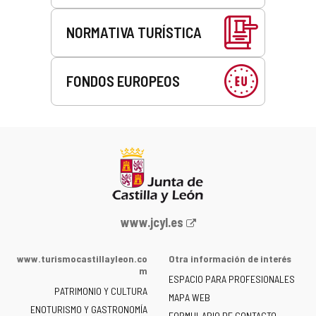
NORMATIVA TURÍSTICA
FONDOS EUROPEOS
Portal
www.jcyl.es
web
de
www.turismocastillayleon.co
Otra información de interés
la
m
ESPACIO PARA PROFESIONALES
Junta
PATRIMONIO Y CULTURA
de
MAPA WEB
ENOTURISMO Y GASTRONOMÍA
Castilla
FORMULARIO DE CONTACTO