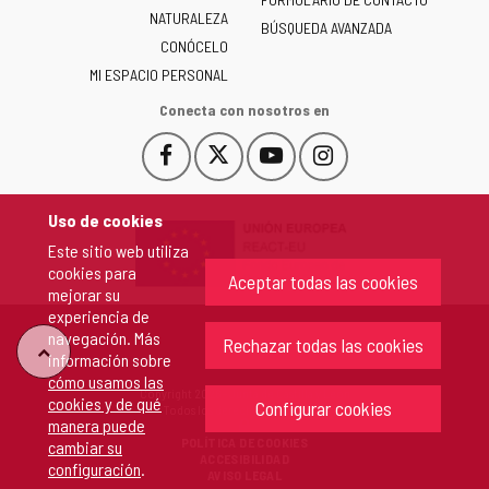
NATURALEZA
y
BÚSQUEDA AVANZADA
León
CONÓCELO
-
MI ESPACIO PERSONAL
Conecta con nosotros en
Facebook
X
YouTube
Instagram
Este
Este
Este
Este
enlace
enlace
enlace
enlace
se
se
se
se
Uso de cookies
abrirá
abrirá
abrirá
abrirá
Este sitio web utiliza
en
en
en
en
cookies para
una
una
una
una
Aceptar todas las cookies
mejorar su
ventana
ventana
ventana
ventana
experiencia de
nueva.
nueva.
nueva.
nueva.
navegación. Más
Rechazar todas las cookies
"Volver
información sobre
cómo usamos las
Copyright 2026 - Junta de Castilla y León
cookies y de qué
arriba"
Configurar cookies
Todos los derechos reservados.
manera puede
POLÍTICA DE COOKIES
cambiar su
ACCESIBILIDAD
configuración
.
AVISO LEGAL