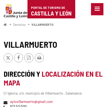
Portal
Saltar al contenido
PORTAL DE TURISMO DE
Menu
de
CASTILLA Y LEÓN
cerra
Mostr
Turismo
opcio
Inicio
Servicios
VILLARMUERTO
de
de
naveg
Castilla
VILLARMUERTO
y
X
Facebook
Versión
Imprimir
León
PDF
DIRECCIÓN Y
LOCALIZACIÓN EN EL
MAPA
Dirección
C/ Iglesia, s/n.
municipio de Villarmuerto .
Salamanca
postal
Dirección
aytovillarmuerto@gmail.com
de
Teléfonos
923 511 500