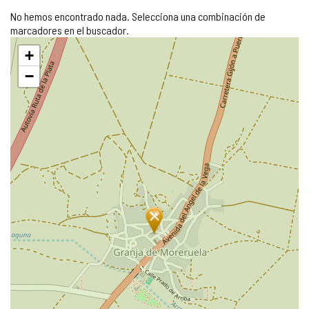
No hemos encontrado nada. Selecciona una combinación de
marcadores en el buscador.
Saltar
+
mapa
−