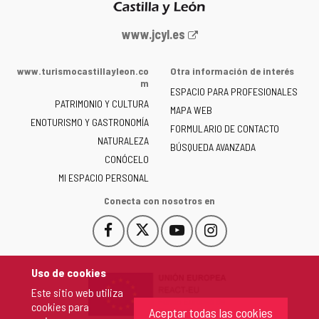
Portal
www.jcyl.es
web
de
www.turismocastillayleon.co
Otra información de interés
la
m
ESPACIO PARA PROFESIONALES
Junta
PATRIMONIO Y CULTURA
de
MAPA WEB
ENOTURISMO Y GASTRONOMÍA
Castilla
FORMULARIO DE CONTACTO
NATURALEZA
y
BÚSQUEDA AVANZADA
León
CONÓCELO
-
MI ESPACIO PERSONAL
Conecta con nosotros en
Facebook
X
YouTube
Instagram
Este
Este
Este
Este
enlace
enlace
enlace
enlace
se
se
se
se
Uso de cookies
abrirá
abrirá
abrirá
abrirá
Este sitio web utiliza
en
en
en
en
cookies para
una
una
una
una
Aceptar todas las cookies