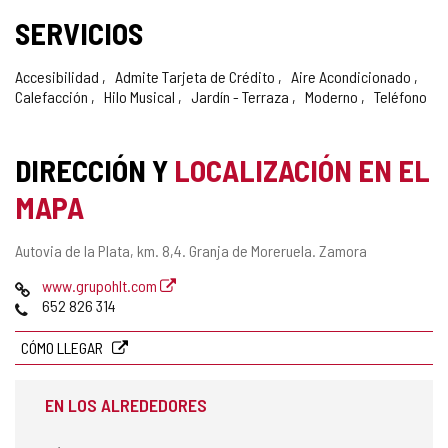
SERVICIOS
Accesibilidad
Admite Tarjeta de Crédito
Aire Acondicionado
Calefacción
Hilo Musical
Jardín - Terraza
Moderno
Teléfono
DIRECCIÓN Y
LOCALIZACIÓN EN EL
MAPA
Dirección
Autovia de la Plata, km. 8,4.
Granja de Moreruela.
Zamora
postal
Página
www.grupohlt.com
Web
Teléfonos
652 826 314
CÓMO LLEGAR
EN LOS ALREDEDORES