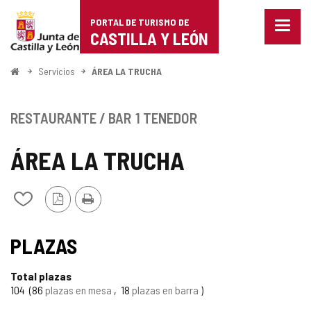
Portal
Saltar al contenido
PORTAL DE TURISMO DE
Menu
de
CASTILLA Y LEÓN
cerra
Mostr
Turismo
opcio
Inicio
Servicios
ÁREA LA TRUCHA
de
de
naveg
Castilla
RESTAURANTE / BAR
1 TENEDOR
y
ÁREA LA TRUCHA
León
Versión
Imprimir
Añadir/quitar
PDF
de
mis
cuadernos
PLAZAS
Total plazas
104
86
plazas en mesa
18
plazas en barra