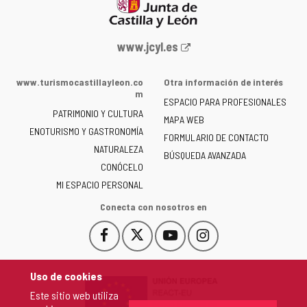
Portal
www.jcyl.es
web
de
www.turismocastillayleon.co
Otra información de interés
la
m
ESPACIO PARA PROFESIONALES
Junta
PATRIMONIO Y CULTURA
de
MAPA WEB
ENOTURISMO Y GASTRONOMÍA
Castilla
FORMULARIO DE CONTACTO
NATURALEZA
y
BÚSQUEDA AVANZADA
León
CONÓCELO
-
MI ESPACIO PERSONAL
Conecta con nosotros en
Facebook
X
YouTube
Instagram
Este
Este
Este
Este
enlace
enlace
enlace
enlace
se
se
se
se
Uso de cookies
abrirá
abrirá
abrirá
abrirá
Este sitio web utiliza
en
en
en
en