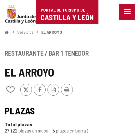
Portal
Saltar al contenido
PORTAL DE TURISMO DE
Menu
de
CASTILLA Y LEÓN
cerra
Mostr
Turismo
opcio
Inicio
Servicios
EL ARROYO
de
de
naveg
Castilla
RESTAURANTE / BAR
1 TENEDOR
y
EL ARROYO
León
X
Facebook
Versión
Imprimir
Añadir/quitar
PDF
de
mis
cuadernos
PLAZAS
Total plazas
27
22
plazas en mesa
5
plazas en barra