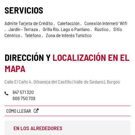
SERVICIOS
Admite Tarjeta de Crédito
Calefacción
Conexión Internet/ Wifi
Jardín - Terraza
Orilla Río, Lago o Pantano
Rústico
Sitio
Céntrico
Teléfono
Zona de Interés Turístico
DIRECCIÓN Y
LOCALIZACIÓN EN EL
MAPA
Dirección
Calle El Caño 4.
Orbaneja del Castillo (Valle de Sedano).
Burgos
postal
Teléfonos
947 571 320
666 750 709
CÓMO LLEGAR
EN LOS ALREDEDORES