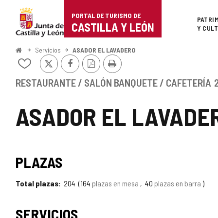
Portal
Saltar al contenido
PORTAL DE TURISMO DE
Superi
PATRI
de
CASTILLA Y LEÓN
Y CUL
Turismo
Inicio
Servicios
ASADOR EL LAVADERO
X
Facebook
Versión
Imprimir
de
Añadir/quitar
PDF
de
Castilla
mis
RESTAURANTE / SALÓN BANQUETE / CAFETERÍA
cuadernos
y
ASADOR EL LAVADE
León
PLAZAS
Total plazas
204
164
plazas en mesa
40
plazas en barra
SERVICIOS