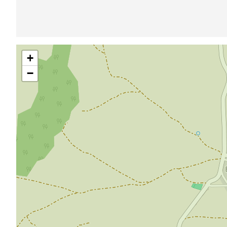
Saltar
+
mapa
−