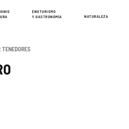
or
MONIO
ENOTURISMO
NATURALEZA
TURA
Y GASTRONOMÍA
2 TENEDORES
RO