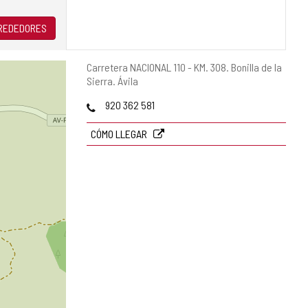
LREDEDORES
Dirección
Carretera NACIONAL 110 - KM. 308.
Bonilla de la
postal
Sierra.
Ávila
Teléfonos
920 362 581
CÓMO LLEGAR