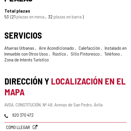
Total plazas
53
21
plazas en mesa
32
plazas en barra
SERVICIOS
Afueras Urbanas
Aire Acondicionado
Calefacción
Instalado en
Inmueble con Otros Usos
Rústico
Sitio Pintoresco
Teléfono
Zona de Interés Turístico
DIRECCIÓN Y
LOCALIZACIÓN EN EL
MAPA
Dirección
AVDA. CONSTITUCIÓN, Nº 48.
Arenas de San Pedro.
Ávila
postal
Teléfonos
920 370 472
CÓMO LLEGAR