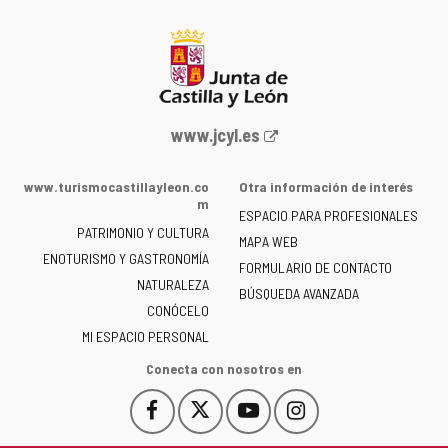
Portal
www.jcyl.es
web
de
www.turismocastillayleon.co
Otra información de interés
la
m
ESPACIO PARA PROFESIONALES
Junta
PATRIMONIO Y CULTURA
de
MAPA WEB
ENOTURISMO Y GASTRONOMÍA
Castilla
FORMULARIO DE CONTACTO
NATURALEZA
y
BÚSQUEDA AVANZADA
León
CONÓCELO
-
MI ESPACIO PERSONAL
Conecta con nosotros en
Facebook
X
YouTube
Instagram
Este
Este
Este
Este
enlace
enlace
enlace
enlace