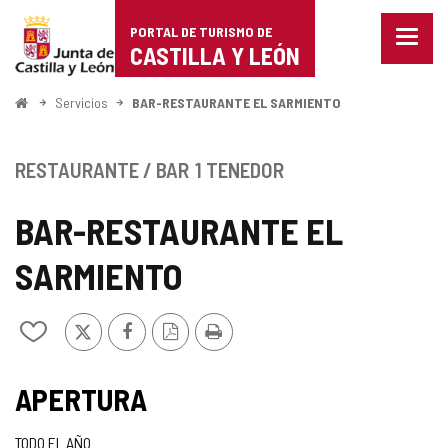
Portal
Saltar al contenido
PORTAL DE TURISMO DE
Menu
de
CASTILLA Y LEÓN
cerra
Mostr
Turismo
opcio
Inicio
Servicios
BAR-RESTAURANTE EL SARMIENTO
de
de
naveg
Castilla
RESTAURANTE / BAR
1 TENEDOR
y
BAR-RESTAURANTE EL
León
SARMIENTO
X
Facebook
Versión
Imprimir
Añadir/quitar
PDF
de
mis
cuadernos
APERTURA
TODO EL AÑO