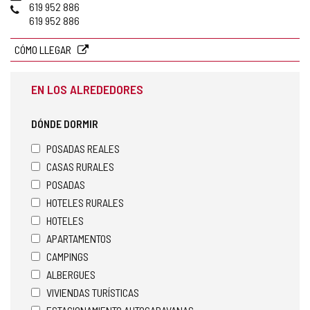
de
Teléfonos
619 952 886
correo
619 952 886
electrónico
CÓMO LLEGAR
EN LOS ALREDEDORES
DÓNDE DORMIR
POSADAS REALES
CASAS RURALES
POSADAS
HOTELES RURALES
HOTELES
APARTAMENTOS
CAMPINGS
ALBERGUES
VIVIENDAS TURÍSTICAS