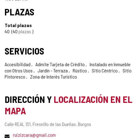
PLAZAS
Total plazas
40
40
plazas
SERVICIOS
Accesibilidad
Admite Tarjeta de Crédito
Instalado en Inmueble
con Otros Usos
Jardín - Terraza
Rústico
Sitio Céntrico
Sitio
Pintoresco
Zona de Interés Turístico
DIRECCIÓN Y
LOCALIZACIÓN EN EL
MAPA
Dirección
Calle REAL 131.
Fresnillo de las Dueñas.
Burgos
postal
Dirección
ruizizcara@gmail.com