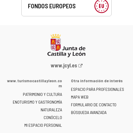
FONDOS EUROPEOS
Portal
www.jcyl.es
web
de
www.turismocastillayleon.co
Otra información de interés
la
m
ESPACIO PARA PROFESIONALES
Junta
PATRIMONIO Y CULTURA
de
MAPA WEB
ENOTURISMO Y GASTRONOMÍA
Castilla
FORMULARIO DE CONTACTO
NATURALEZA
y
BÚSQUEDA AVANZADA
León
CONÓCELO
-
MI ESPACIO PERSONAL