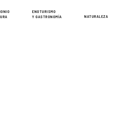
or
MONIO
ENOTURISMO
NATURALEZA
TURA
Y GASTRONOMÍA