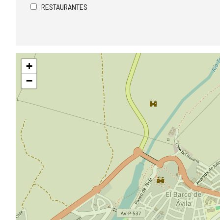
RESTAURANTES
Saltar
+
mapa
−