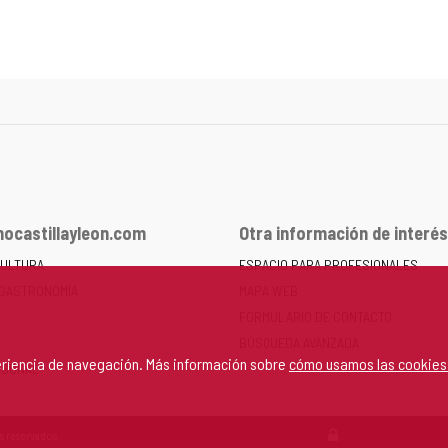
ocastillayleon.com
Otra información de interés
CULTURA
ESPACIO PARA PROFESIONALES
 GASTRONOMÍA
MAPA WEB
FORMULARIO DE CONTACTO
BÚSQUEDA AVANZADA
periencia de navegación. Más información sobre
cómo usamos las cookies
RSONAL
s reservados.