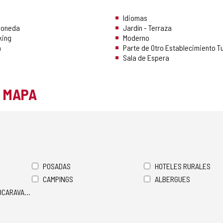
Idiomas
Moneda
Jardín - Terraza
king
Moderno
a
Parte de Otro Establecimiento Tu
Sala de Espera
L MAPA
POSADAS
HOTELES RURALES
CAMPINGS
ALBERGUES
TOCARAVANAS