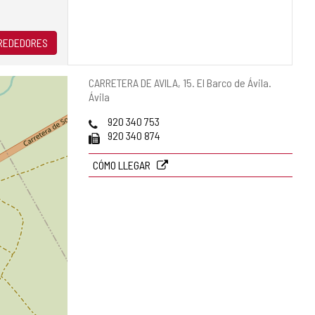
LREDEDORES
Dirección
CARRETERA DE AVILA, 15.
El Barco de Ávila.
postal
Ávila
Teléfonos
920 340 753
Fax
920 340 874
CÓMO LLEGAR