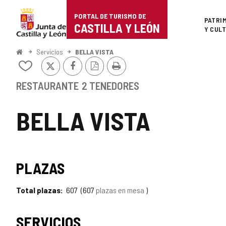
Portal
Saltar al contenido
PORTAL DE TURISMO DE
Superi
PATRI
de
CASTILLA Y LEÓN
Y CUL
Turismo
Inicio
Servicios
BELLA VISTA
X
Facebook
Versión
Imprimir
de
Añadir/quitar
PDF
de
Castilla
mis
RESTAURANTE
2 TENEDORES
cuadernos
y
BELLA VISTA
León
PLAZAS
Total plazas
607
607
plazas en mesa
SERVICIOS