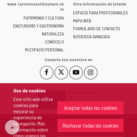
de
www.turismocastillayleon.co
Otra información de interés
la
m
ESPACIO PARA PROFESIONALES
Junta
PATRIMONIO Y CULTURA
de
MAPA WEB
ENOTURISMO Y GASTRONOMÍA
Castilla
FORMULARIO DE CONTACTO
NATURALEZA
y
BÚSQUEDA AVANZADA
León
CONÓCELO
-
MI ESPACIO PERSONAL
Conecta con nosotros en
Facebook
X
YouTube
Instagram
Este
Este
Este
Este
enlace
enlace
enlace
enlace
se
se
se
se
Uso de cookies
abrirá
abrirá
abrirá
abrirá
Este sitio web utiliza
en
en
en
en
cookies para
una
una
una
una
Aceptar todas las cookies
mejorar su
ventana
ventana
ventana
ventana
experiencia de
nueva.
nueva.
nueva.
nueva.
navegación. Más
Rechazar todas las cookies
"Volver
información sobre
cómo usamos las