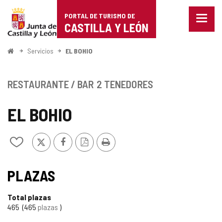
Portal
Saltar al contenido
PORTAL DE TURISMO DE
Menu
de
CASTILLA Y LEÓN
cerra
Mostr
Turismo
opcio
Inicio
Servicios
EL BOHIO
de
de
naveg
Castilla
RESTAURANTE / BAR
2 TENEDORES
y
EL BOHIO
León
X
Facebook
Versión
Imprimir
Añadir/quitar
PDF
de
mis
cuadernos
PLAZAS
Total plazas
465
465
plazas