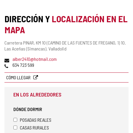
DIRECCIÓN Y
LOCALIZACIÓN EN EL
MAPA
Dirección
Carretera PINAR, KM 10 (CAMINO DE LAS FUENTES DE FREGANO, 1) 10.
postal
Las Aceñas (Simancas).
Valladolid
Dirección
alber2410@hotmail.com
de
Teléfonos
634 723 599
correo
electrónico
CÓMO LLEGAR
EN LOS ALREDEDORES
DÓNDE DORMIR
POSADAS REALES
CASAS RURALES