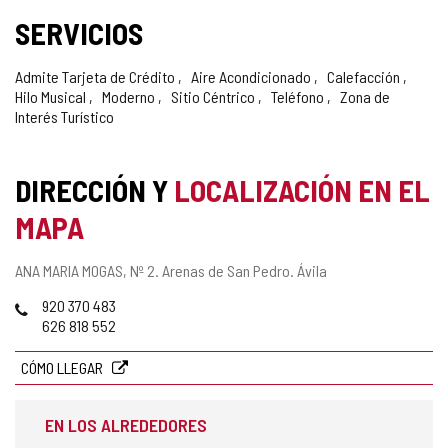
SERVICIOS
Admite Tarjeta de Crédito
Aire Acondicionado
Calefacción
Hilo Musical
Moderno
Sitio Céntrico
Teléfono
Zona de
Interés Turístico
DIRECCIÓN Y
LOCALIZACIÓN EN EL
MAPA
Dirección
ANA MARIA MOGAS, Nº 2.
Arenas de San Pedro.
Ávila
postal
Teléfonos
920 370 483
626 818 552
CÓMO LLEGAR
EN LOS ALREDEDORES