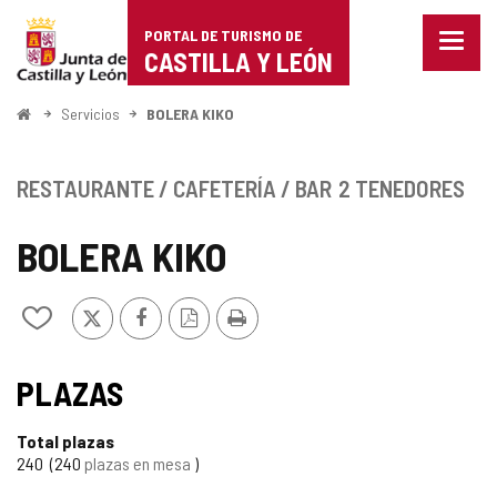
Portal
Saltar al contenido
PORTAL DE TURISMO DE
Menu
de
CASTILLA Y LEÓN
cerra
Mostr
Turismo
opcio
Inicio
Servicios
BOLERA KIKO
de
de
naveg
Castilla
RESTAURANTE / CAFETERÍA / BAR
2 TENEDORES
y
BOLERA KIKO
León
X
Facebook
Versión
Imprimir
Añadir/quitar
PDF
de
mis
cuadernos
PLAZAS
Total plazas
240
240
plazas en mesa