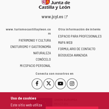
Portal
www.jcyl.es
web
de
www.turismocastillayleon.co
Otra información de interés
la
m
ESPACIO PARA PROFESIONALES
Junta
PATRIMONIO Y CULTURA
de
MAPA WEB
ENOTURISMO Y GASTRONOMÍA
Castilla
FORMULARIO DE CONTACTO
NATURALEZA
y
BÚSQUEDA AVANZADA
León
CONÓCELO
-
MI ESPACIO PERSONAL
Conecta con nosotros en
Facebook
X
YouTube
Instagram
Este
Este
Este
Este
enlace
enlace
enlace
enlace
se
se
se
se
Uso de cookies
abrirá
abrirá
abrirá
abrirá
Este sitio web utiliza
en
en
en
en