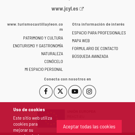
Portal
www.jcyl.es
web
de
www.turismocastillayleon.co
Otra información de interés
la
m
ESPACIO PARA PROFESIONALES
Junta
PATRIMONIO Y CULTURA
de
MAPA WEB
ENOTURISMO Y GASTRONOMÍA
Castilla
FORMULARIO DE CONTACTO
NATURALEZA
y
BÚSQUEDA AVANZADA
León
CONÓCELO
-
MI ESPACIO PERSONAL
Conecta con nosotros en
Facebook
X
YouTube
Instagram
Este
Este
Este
Este
enlace
enlace
enlace
enlace
se
se
se
se
Uso de cookies
abrirá
abrirá
abrirá
abrirá
Este sitio web utiliza
en
en
en
en
cookies para
una
una
una
una
Aceptar todas las cookies
mejorar su
ventana
ventana
ventana
ventana