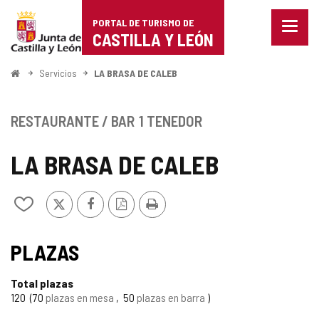
Portal
Saltar al contenido
PORTAL DE TURISMO DE
Menu
de
CASTILLA Y LEÓN
cerra
Mostr
Turismo
opcio
Inicio
Servicios
LA BRASA DE CALEB
de
de
naveg
Castilla
RESTAURANTE / BAR
1 TENEDOR
y
LA BRASA DE CALEB
León
X
Facebook
Versión
Imprimir
Añadir/quitar
PDF
de
mis
cuadernos
PLAZAS
Total plazas
120
70
plazas en mesa
50
plazas en barra