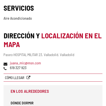
SERVICIOS
Aire Acondicionado
DIRECCIÓN Y
LOCALIZACIÓN EN EL
MAPA
Dirección
Paseo HOSPITAL MILITAR 23.
Valladolid.
Valladolid
postal
Dirección
juana_mic@msn.com
de
Teléfonos
619 327 923
correo
electrónico
CÓMO LLEGAR
EN LOS ALREDEDORES
DÓNDE DORMIR