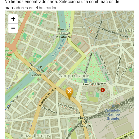
No hemos encontrado nada. Selecciona una combinación de
marcadores en el buscador.
Saltar
+
mapa
−