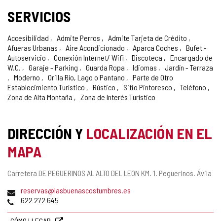
SERVICIOS
Accesibilidad
Admite Perros
Admite Tarjeta de Crédito
Afueras Urbanas
Aire Acondicionado
Aparca Coches
Bufet -
Autoservicio
Conexión Internet/ Wifi
Discoteca
Encargado de
W.C.
Garaje - Parking
Guarda Ropa
Idiomas
Jardín - Terraza
Moderno
Orilla Río, Lago o Pantano
Parte de Otro
Establecimiento Turístico
Rústico
Sitio Pintoresco
Teléfono
Zona de Alta Montaña
Zona de Interés Turístico
DIRECCIÓN Y
LOCALIZACIÓN EN EL
MAPA
Dirección
Carretera DE PEGUERINOS AL ALTO DEL LEON KM. 1.
Peguerinos.
Ávila
postal
Dirección
reservas@lasbuenascostumbres.es
de
Teléfonos
622 272 645
correo
electrónico
CÓMO LLEGAR