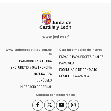
Portal
www.jcyl.es
web
de
www.turismocastillayleon.co
Otra información de interés
la
m
ESPACIO PARA PROFESIONALES
Junta
PATRIMONIO Y CULTURA
de
MAPA WEB
ENOTURISMO Y GASTRONOMÍA
Castilla
FORMULARIO DE CONTACTO
NATURALEZA
y
BÚSQUEDA AVANZADA
León
CONÓCELO
-
MI ESPACIO PERSONAL
Conecta con nosotros en
Facebook
X
YouTube
Instagram
Este
Este
Este
Este