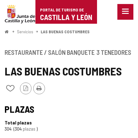
Portal
Saltar al contenido
PORTAL DE TURISMO DE
Menu
de
CASTILLA Y LEÓN
cerra
Mostr
Turismo
opcio
Inicio
Servicios
LAS BUENAS COSTUMBRES
de
de
naveg
Castilla
RESTAURANTE / SALÓN BANQUETE
3 TENEDORES
y
LAS BUENAS COSTUMBRES
León
Versión
Imprimir
Añadir/quitar
PDF
de
mis
cuadernos
PLAZAS
Total plazas
304
304
plazas