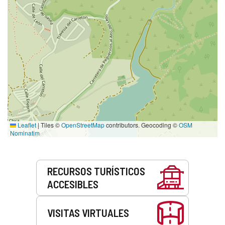
Leaflet
|
Tiles ©
OpenStreetMap
contributors. Geocoding ©
OSM
Nominatim
Servicios
RECURSOS TURÍSTICOS
ACCESIBLES
VISITAS VIRTUALES