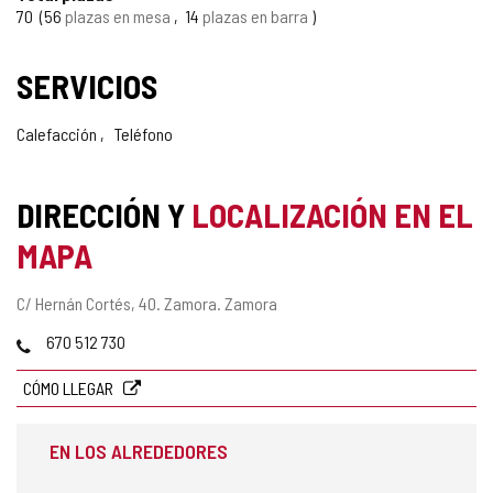
70
56
plazas en mesa
14
plazas en barra
SERVICIOS
Calefacción
Teléfono
DIRECCIÓN Y
LOCALIZACIÓN EN EL
MAPA
Dirección
C/ Hernán Cortés, 40.
Zamora.
Zamora
postal
Teléfonos
670 512 730
CÓMO LLEGAR
EN LOS ALREDEDORES