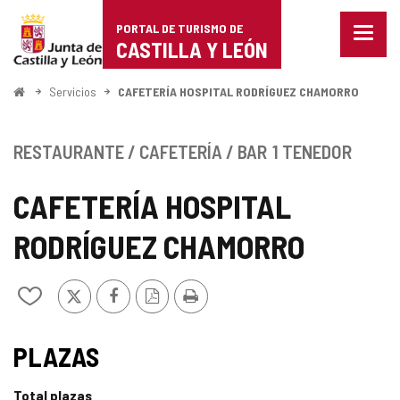
Portal
Saltar al contenido
PORTAL DE TURISMO DE
Menu
de
CASTILLA Y LEÓN
cerra
Mostr
Turismo
opcio
Inicio
Servicios
CAFETERÍA HOSPITAL RODRÍGUEZ CHAMORRO
de
de
naveg
Castilla
RESTAURANTE / CAFETERÍA / BAR
1 TENEDOR
y
CAFETERÍA HOSPITAL
León
RODRÍGUEZ CHAMORRO
X
Facebook
Versión
Imprimir
Añadir/quitar
PDF
de
mis
cuadernos
PLAZAS
Total plazas