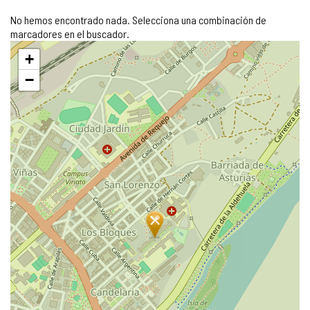
No hemos encontrado nada. Selecciona una combinación de
marcadores en el buscador.
Saltar
+
mapa
−