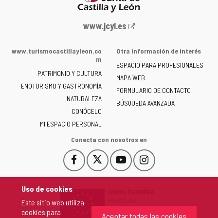
Portal
www.jcyl.es
web
de
www.turismocastillayleon.co
Otra información de interés
la
m
ESPACIO PARA PROFESIONALES
Junta
PATRIMONIO Y CULTURA
de
MAPA WEB
ENOTURISMO Y GASTRONOMÍA
Castilla
FORMULARIO DE CONTACTO
NATURALEZA
y
BÚSQUEDA AVANZADA
León
CONÓCELO
-
MI ESPACIO PERSONAL
Conecta con nosotros en
Facebook
X
YouTube
Instagram
Este
Este
Este
Este
enlace
enlace
enlace
enlace
se
se
se
se
Uso de cookies
abrirá
abrirá
abrirá
abrirá
Este sitio web utiliza
en
en
en
en
cookies para
una
una
una
una
Aceptar todas las cookies