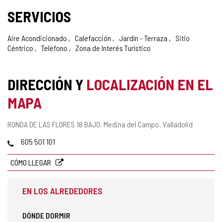
SERVICIOS
Aire Acondicionado
Calefacción
Jardín - Terraza
Sitio
Céntrico
Teléfono
Zona de Interés Turístico
DIRECCIÓN Y
LOCALIZACIÓN EN EL
MAPA
Dirección
RONDA DE LAS FLORES 18 BAJO.
Medina del Campo.
Valladolid
postal
Teléfonos
605 501 101
CÓMO LLEGAR
EN LOS ALREDEDORES
DÓNDE DORMIR