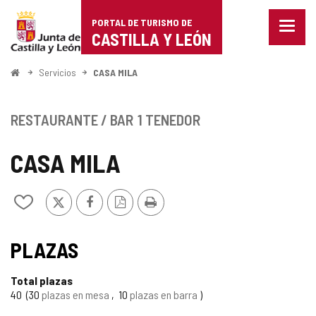
Portal
Saltar al contenido
PORTAL DE TURISMO DE
Menu
de
CASTILLA Y LEÓN
cerra
Mostr
Turismo
opcio
Inicio
Servicios
CASA MILA
de
de
naveg
Castilla
RESTAURANTE / BAR
1 TENEDOR
y
CASA MILA
León
X
Facebook
Versión
Imprimir
Añadir/quitar
PDF
de
mis
cuadernos
PLAZAS
Total plazas
40
30
plazas en mesa
10
plazas en barra