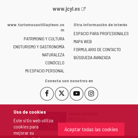
Portal
www.jcyl.es
web
de
www.turismocastillayleon.co
Otra información de interés
la
m
ESPACIO PARA PROFESIONALES
Junta
PATRIMONIO Y CULTURA
de
MAPA WEB
ENOTURISMO Y GASTRONOMÍA
Castilla
FORMULARIO DE CONTACTO
NATURALEZA
y
BÚSQUEDA AVANZADA
León
CONÓCELO
-
MI ESPACIO PERSONAL
Conecta con nosotros en
Facebook
X
YouTube
Instagram
Este
Este
Este
Este
enlace
enlace
enlace
enlace
se
se
se
se
Uso de cookies
abrirá
abrirá
abrirá
abrirá
Este sitio web utiliza
en
en
en
en
cookies para
una
una
una
una
Aceptar todas las cookies
mejorar su
ventana
ventana
ventana
ventana