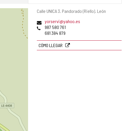
Dirección
Calle UNICA 3.
Pandorado (Riello).
León
postal
Dirección
yorservi@yahoo.es
de
Teléfonos
987 580 761
correo
681 384 879
electrónico
CÓMO LLEGAR