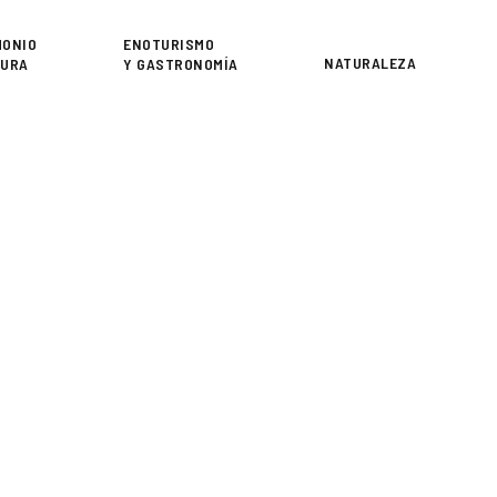
or
MONIO
ENOTURISMO
NATURALEZA
TURA
Y GASTRONOMÍA