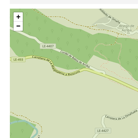
Saltar
+
mapa
−