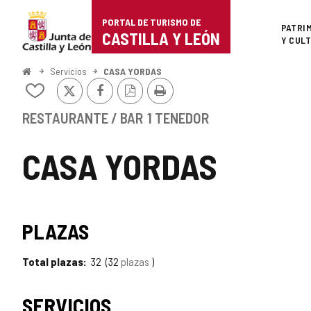
Portal
Saltar al contenido
PORTAL DE TURISMO DE
Superi
PATRI
de
CASTILLA Y LEÓN
Y CUL
Turismo
Inicio
Servicios
CASA YORDAS
X
Facebook
Versión
Imprimir
de
Añadir/quitar
PDF
de
Castilla
mis
RESTAURANTE / BAR
1 TENEDOR
cuadernos
y
CASA YORDAS
León
PLAZAS
Total plazas
32
32
plazas
SERVICIOS