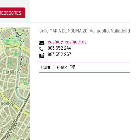
LREDEDORES
Dirección
Calle MARÍA DE MOLINA 20.
Valladolid.
Valladolid
postal
Dirección
casino@casinocl.es
de
Teléfonos
983 552 244
correo
Fax
983 552 257
electrónico
CÓMO LLEGAR