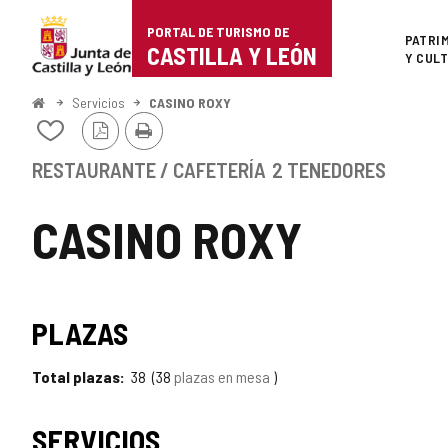
Portal
Saltar al contenido
PORTAL DE TURISMO DE
Superi
PATRI
de
CASTILLA Y LEÓN
Y CUL
Turismo
Inicio
Servicios
CASINO ROXY
Versión
Imprimir
de
Añadir/quitar
PDF
de
Castilla
mis
RESTAURANTE / CAFETERÍA
2 TENEDORES
cuadernos
y
CASINO ROXY
León
PLAZAS
Total plazas
38
38
plazas en mesa
SERVICIOS