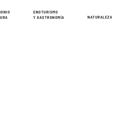
or
MONIO
ENOTURISMO
NATURALEZA
TURA
Y GASTRONOMÍA