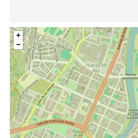
Saltar
+
mapa
−