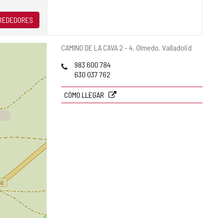
LREDEDORES
Dirección
CAMINO DE LA CAVA 2 - 4.
Olmedo.
Valladolid
postal
Teléfonos
983 600 784
630 037 762
CÓMO LLEGAR