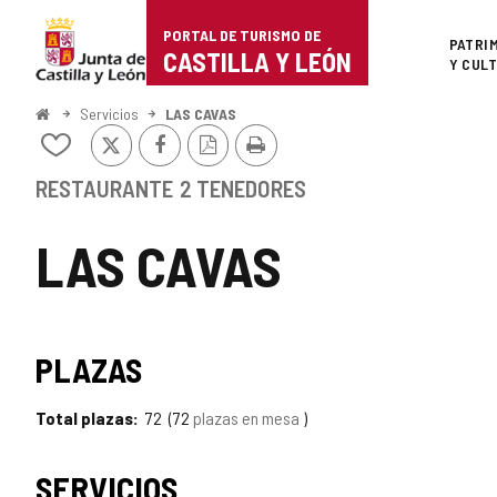
Portal
Saltar al contenido
PORTAL DE TURISMO DE
Superi
PATRI
de
CASTILLA Y LEÓN
Y CUL
Turismo
Inicio
Servicios
LAS CAVAS
X
Facebook
Versión
Imprimir
de
Añadir/quitar
PDF
de
Castilla
mis
RESTAURANTE
2 TENEDORES
cuadernos
y
LAS CAVAS
León
PLAZAS
Total plazas
72
72
plazas en mesa
SERVICIOS