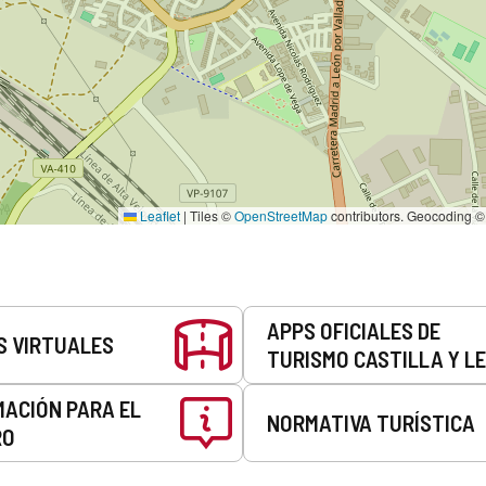
Leaflet
|
Tiles ©
OpenStreetMap
contributors. Geocoding 
APPS OFICIALES DE
S VIRTUALES
TURISMO CASTILLA Y L
MACIÓN PARA EL
NORMATIVA TURÍSTICA
RO