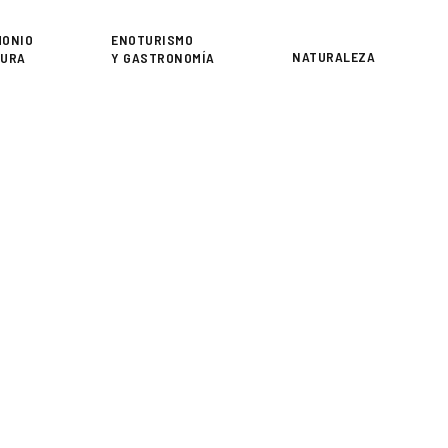
or
MONIO
ENOTURISMO
NATURALEZA
TURA
Y GASTRONOMÍA