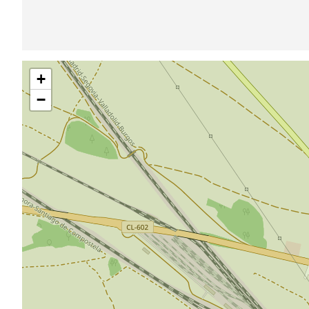
Saltar
+
mapa
−