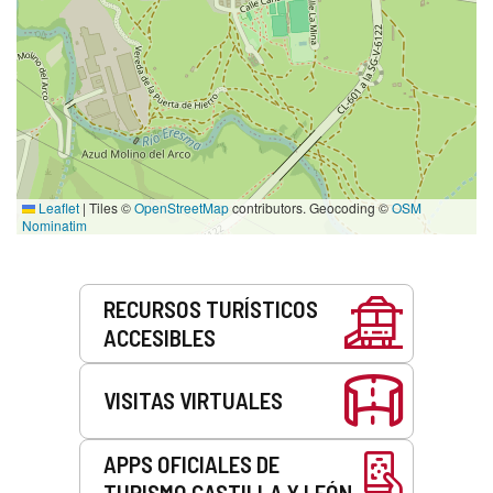
Leaflet
|
Tiles ©
OpenStreetMap
contributors. Geocoding ©
OSM
Nominatim
Servicios
RECURSOS TURÍSTICOS
ACCESIBLES
VISITAS VIRTUALES
APPS OFICIALES DE
TURISMO CASTILLA Y LEÓN