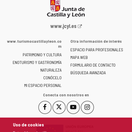
Portal
www.jcyl.es
web
de
www.turismocastillayleon.co
Otra información de interés
la
m
ESPACIO PARA PROFESIONALES
Junta
PATRIMONIO Y CULTURA
de
MAPA WEB
ENOTURISMO Y GASTRONOMÍA
Castilla
FORMULARIO DE CONTACTO
NATURALEZA
y
BÚSQUEDA AVANZADA
León
CONÓCELO
-
MI ESPACIO PERSONAL
Conecta con nosotros en
Facebook
X
YouTube
Instagram
Este
Este
Este
Este
enlace
enlace
enlace
enlace
se
se
se
se
Uso de cookies
abrirá
abrirá
abrirá
abrirá