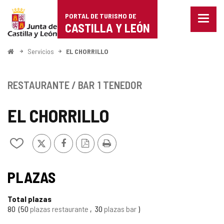
Portal
Saltar al contenido
PORTAL DE TURISMO DE
Menu
de
CASTILLA Y LEÓN
cerra
Mostr
Turismo
opcio
Inicio
Servicios
EL CHORRILLO
de
de
naveg
Castilla
RESTAURANTE / BAR
1 TENEDOR
y
EL CHORRILLO
León
X
Facebook
Versión
Imprimir
Añadir/quitar
PDF
de
mis
TIPO
cuadernos
PLAZAS
Total plazas
80
50
plazas restaurante
30
plazas bar