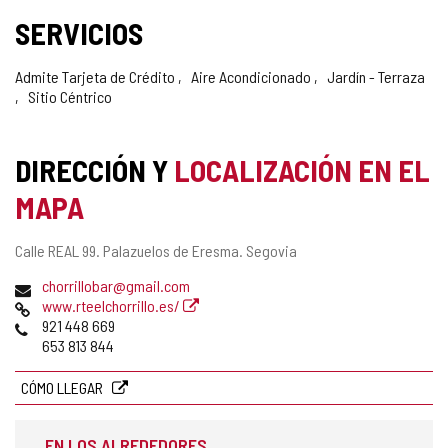
SERVICIOS
Admite Tarjeta de Crédito
Aire Acondicionado
Jardín - Terraza
Sitio Céntrico
DIRECCIÓN Y
LOCALIZACIÓN EN EL
MAPA
Dirección
Calle REAL 99.
Palazuelos de Eresma.
Segovia
postal
Dirección
chorrillobar@gmail.com
de
Página
www.rteelchorrillo.es/
correo
Web
Teléfonos
921 448 669
electrónico
653 813 844
CÓMO LLEGAR
EN LOS ALREDEDORES