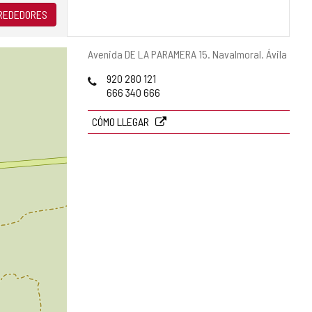
LREDEDORES
Dirección
Avenida DE LA PARAMERA 15.
Navalmoral.
Ávila
postal
Teléfonos
920 280 121
666 340 666
CÓMO LLEGAR