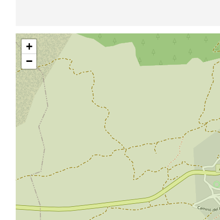
Saltar
+
mapa
−