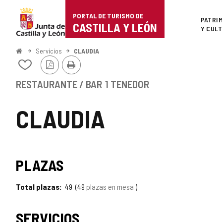
Portal
Saltar al contenido
PORTAL DE TURISMO DE
Superi
PATRI
de
CASTILLA Y LEÓN
Y CUL
Turismo
Inicio
Servicios
CLAUDIA
Versión
Imprimir
de
Añadir/quitar
PDF
de
Castilla
mis
RESTAURANTE / BAR
1 TENEDOR
cuadernos
y
CLAUDIA
León
PLAZAS
Total plazas
49
49
plazas en mesa
SERVICIOS