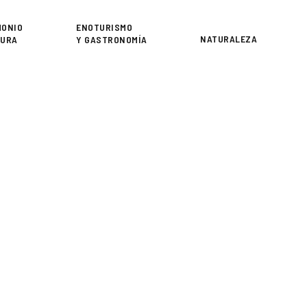
or
MONIO
ENOTURISMO
NATURALEZA
TURA
Y GASTRONOMÍA