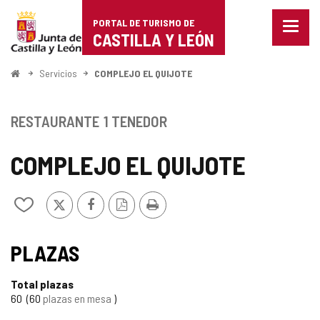
Portal
Saltar al contenido
PORTAL DE TURISMO DE
Menu
de
CASTILLA Y LEÓN
cerra
Mostr
Turismo
opcio
Inicio
Servicios
COMPLEJO EL QUIJOTE
de
de
naveg
Castilla
RESTAURANTE
1 TENEDOR
y
COMPLEJO EL QUIJOTE
León
X
Facebook
Versión
Imprimir
Añadir/quitar
PDF
de
mis
cuadernos
PLAZAS
Total plazas
60
60
plazas en mesa