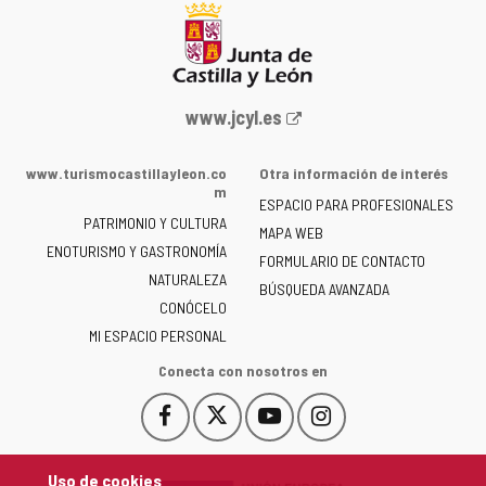
Portal
www.jcyl.es
web
de
www.turismocastillayleon.co
Otra información de interés
la
m
ESPACIO PARA PROFESIONALES
Junta
PATRIMONIO Y CULTURA
de
MAPA WEB
ENOTURISMO Y GASTRONOMÍA
Castilla
FORMULARIO DE CONTACTO
NATURALEZA
y
BÚSQUEDA AVANZADA
León
CONÓCELO
-
MI ESPACIO PERSONAL
Conecta con nosotros en
Facebook
X
YouTube
Instagram
Este
Este
Este
Este
enlace
enlace
enlace
enlace
se
se
se
se
Uso de cookies