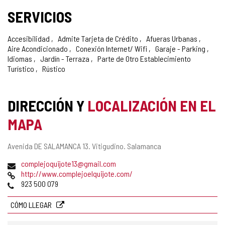
SERVICIOS
Accesibilidad
Admite Tarjeta de Crédito
Afueras Urbanas
Aire Acondicionado
Conexión Internet/ Wifi
Garaje - Parking
Idiomas
Jardín - Terraza
Parte de Otro Establecimiento
Turístico
Rústico
DIRECCIÓN Y
LOCALIZACIÓN EN EL
MAPA
Dirección
Avenida DE SALAMANCA 13.
Vitigudino.
Salamanca
postal
Dirección
complejoquijote13@gmail.com
de
Página
http://www.complejoelquijote.com/
correo
Web
Teléfonos
923 500 079
electrónico
CÓMO LLEGAR