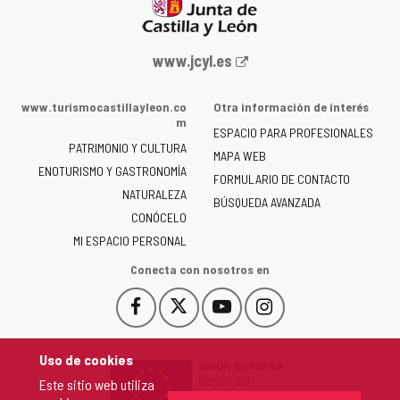
Portal
www.jcyl.es
web
de
www.turismocastillayleon.co
Otra información de interés
la
m
ESPACIO PARA PROFESIONALES
Junta
PATRIMONIO Y CULTURA
de
MAPA WEB
ENOTURISMO Y GASTRONOMÍA
Castilla
FORMULARIO DE CONTACTO
NATURALEZA
y
BÚSQUEDA AVANZADA
León
CONÓCELO
-
MI ESPACIO PERSONAL
Conecta con nosotros en
Facebook
X
YouTube
Instagram
Este
Este
Este
Este
enlace
enlace
enlace
enlace
se
se
se
se
Uso de cookies
abrirá
abrirá
abrirá
abrirá
Este sitio web utiliza
en
en
en
en