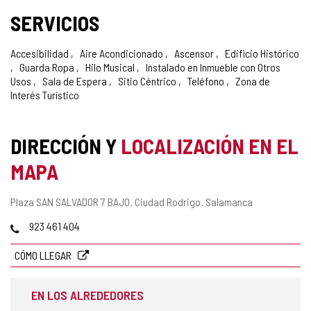
SERVICIOS
Accesibilidad
Aire Acondicionado
Ascensor
Edificio Histórico
Guarda Ropa
Hilo Musical
Instalado en Inmueble con Otros
Usos
Sala de Espera
Sitio Céntrico
Teléfono
Zona de
Interés Turístico
DIRECCIÓN Y
LOCALIZACIÓN EN EL
MAPA
Dirección
Plaza SAN SALVADOR 7 BAJO.
Ciudad Rodrigo.
Salamanca
postal
Teléfonos
923 461 404
CÓMO LLEGAR
EN LOS ALREDEDORES