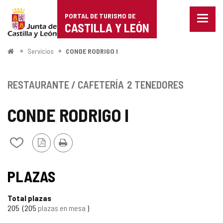
Portal
Saltar al contenido
PORTAL DE TURISMO DE
Menu
de
CASTILLA Y LEÓN
cerra
Mostr
Turismo
opcio
Inicio
Servicios
CONDE RODRIGO I
de
de
naveg
Castilla
RESTAURANTE / CAFETERÍA
2 TENEDORES
y
CONDE RODRIGO I
León
Versión
Imprimir
Añadir/quitar
PDF
de
mis
cuadernos
PLAZAS
Total plazas
205
205
plazas en mesa