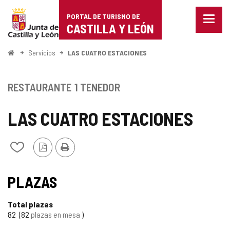
Portal
Saltar al contenido
PORTAL DE TURISMO DE
Menu
de
CASTILLA Y LEÓN
cerra
Mostr
Turismo
opcio
Inicio
Servicios
LAS CUATRO ESTACIONES
de
de
naveg
Castilla
RESTAURANTE
1 TENEDOR
y
LAS CUATRO ESTACIONES
León
Versión
Imprimir
Añadir/quitar
PDF
de
mis
cuadernos
PLAZAS
Total plazas
82
82
plazas en mesa