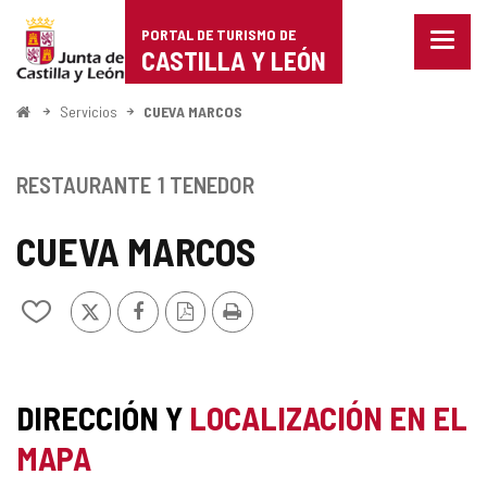
Portal
Saltar al contenido
PORTAL DE TURISMO DE
Menu
de
CASTILLA Y LEÓN
cerra
Mostr
Turismo
opcio
Inicio
Servicios
CUEVA MARCOS
de
de
naveg
Castilla
RESTAURANTE
1 TENEDOR
y
CUEVA MARCOS
León
X
Facebook
Versión
Imprimir
Añadir/quitar
PDF
de
mis
cuadernos
DIRECCIÓN Y
LOCALIZACIÓN EN EL
MAPA