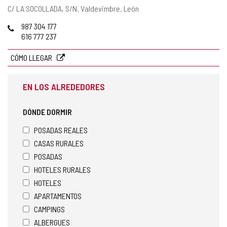
Dirección
C/ LA SOCOLLADA, S/N.
Valdevimbre.
León
postal
Teléfonos
987 304 177
616 777 237
CÓMO LLEGAR
EN LOS ALREDEDORES
DÓNDE DORMIR
POSADAS REALES
CASAS RURALES
POSADAS
HOTELES RURALES
HOTELES
APARTAMENTOS
CAMPINGS
ALBERGUES