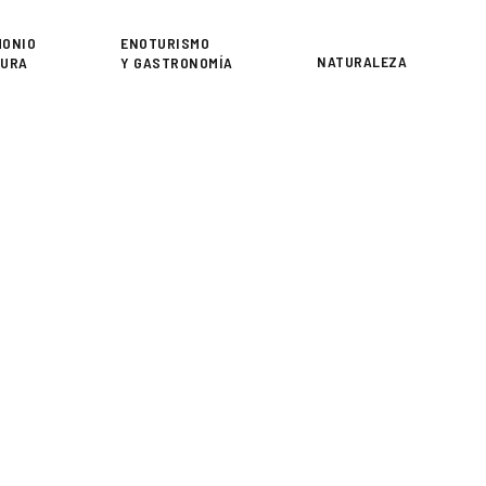
or
MONIO
ENOTURISMO
NATURALEZA
TURA
Y GASTRONOMÍA