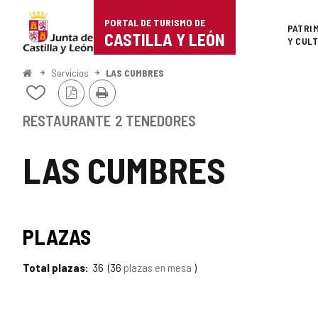
Portal
Saltar al contenido
PORTAL DE TURISMO DE
Superi
PATRI
de
CASTILLA Y LEÓN
Y CUL
Turismo
Inicio
Servicios
LAS CUMBRES
Versión
Imprimir
de
Añadir/quitar
PDF
de
Castilla
mis
RESTAURANTE
2 TENEDORES
cuadernos
y
LAS CUMBRES
León
PLAZAS
Total plazas
36
36
plazas en mesa