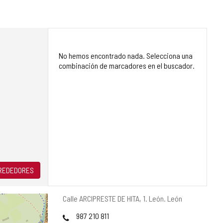
No hemos encontrado nada. Selecciona una
combinación de marcadores en el buscador.
LREDEDORES
Dirección
Calle ARCIPRESTE DE HITA, 1.
León.
León
postal
Teléfonos
987 210 811